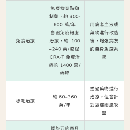
免疫檢查點抑
制劑，約 300-
600 萬/年
用病者血液或
自體免疫細胞
藥物進行改造
免疫治療
治療，約 100
後，增強病友
~240 萬/療程
的自身免疫系
CRA-T 免疫治
統
療約 1400 萬/
療程
透過藥物進行
約 60~360
治療，但會針
標靶治療
萬/年
對癌症細胞攻
擊
螺旋刀約每月