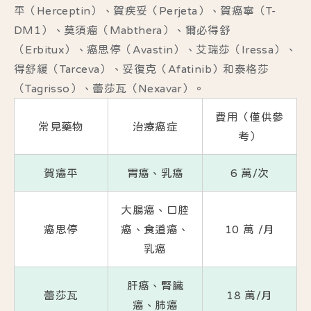
平（Herceptin）、賀疾妥（Perjeta）、賀癌寧（T-
DM1）、莫須瘤（Mabthera）、爾必得舒
（Erbitux）、癌思停（Avastin）、艾瑞莎（Iressa）、
得舒緩（Tarceva）、妥復克（Afatinib）和泰格莎
（Tagrisso）、蕾莎瓦（Nexavar）。
費用（僅供參
常見藥物
治療癌症
考）
賀癌平
胃癌、乳癌
6 萬/次
大腸癌、口腔
癌思停
癌、食道癌、
10 萬 /月
乳癌
肝癌、腎臟
蕾莎瓦
18 萬/月
癌、肺癌