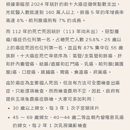
根據衛福部 2024 年統計的前十大癌症健保點數支出，
光就醫人數就達到 160 萬人以上，肺癌 5 年的年增長率
高達 8%，前列腺癌則有 7% 的成長。
而 112 年的死亡死因統計（113 年尚未出），惡型腫
瘤/癌症仍位列第一名，占總死亡人數 25.8%，25 歲以
上的癌症死因也位列第一名，並且有 87% 集中在 55 歲
族群，十大癌症死亡率依序為：氣管/支氣管和肺癌、肝
和肝內膽管癌、結腸/直腸和肛門癌、乳癌、前列腺(攝護
腺)癌、口腔癌、胰臟癌、胃癌、食道癌、卵巢癌。
由於癌症為主要國人死因，但沒有方法可全面檢查出癌
症，只能逐項檢查，然而檢查費用不婓，因此，政府有
提供五項免費癌症篩檢，大家可多加利用：
30 歲以上婦女，每 3 年 1 次子宮頸抹片
45 ～ 69 歲婦女、40～44 歲二等血親內曾罹患乳癌
的婦女，每 2 年 1 次乳房攝影檢查