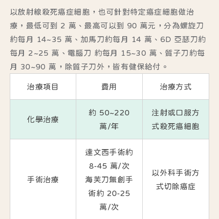
以放射線殺死癌症細胞，也可針對特定癌症細胞做治
療，最低可到 2 萬、最高可以到 90 萬元，分為螺旋刀
約每月 14~35 萬、加馬刀約每月 14 萬、6D 亞瑟刀約
每月 2~25 萬、電腦刀 約每月 15~30 萬、質子刀約每
月 30~90 萬，除質子刀外，皆有健保給付。
治療項目
費用
治療方式
約 50~220
注射或口服方
化學治療
萬/年
式殺死癌細胞
達文西手術約
8-45 萬/次
以外科手術方
手術治療
海芙刀無創手
式切除癌症
術約 20-25
萬/次