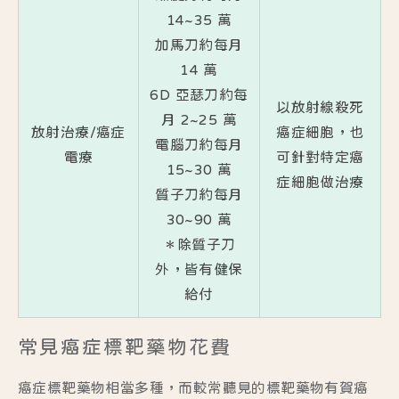
14~35 萬
加馬刀約每月
14 萬
6D 亞瑟刀約每
以放射線殺死
月 2~25 萬
放射治療/癌症
癌症細胞，也
電腦刀約每月
電療
可針對特定癌
15~30 萬
症細胞做治療
質子刀約每月
30~90 萬
＊除質子刀
外，皆有健保
給付
常見癌症標靶藥物花費
癌症標靶藥物相當多種，而較常聽見的標靶藥物有賀癌