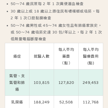
50～74 歲民眾每 2 年 1 次糞便潛血檢查
30 歲以上或 18 歲以上原住民有嚼檳榔或吸菸，每
2 年 1 次口腔黏膜檢查
50～74 歲男性或 45～74 歲女性且有肺癌家族史，
或 50～74 歲吸菸史達 30 包/年以上，每 2 年 1 次
低劑量電腦斷層檢查
每人平均
每人平均
癌症
就醫人數
藥費
醫療費用
（點）
(點)
氣管、支
氣管和肺
103,815
127,820
249,453
癌
乳房癌
188,249
52,508
112,768