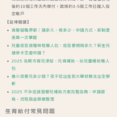
後約10個工作天內核付，款項約3-5個工作日匯入指
定帳戶
【延伸閱讀】
育嬰留職停薪｜請多久、領多少、申請方式、新制度
差異一次掌握
兒童疫苗接種時程懶人包：疫苗要間隔多久？新生兒
健保卡怎麼申請？
2025 各縣市育兒津貼、托育補助、幼兒園補助懶人
包
養小孩要花多少錢？孩子從出生到大學財務支出全解
析
2025 不孕症試管嬰兒補助方案完整指南：申請資
格、流程與金額總整理
生育給付常見問題