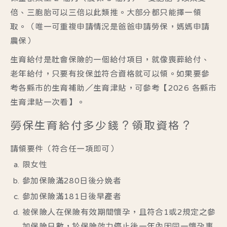
倍、三胞胎可以三倍以此類推。大部分都只能擇一領
取。（唯一可重複申請情況是爸爸申請勞保，媽媽申請
農保）
生育給付是社會保險的一個給付項目，就像喪葬給付、
老年給付，只要有投保並符合資格就可以領。如果要參
考各縣市的
生育補助／生育津貼
，可參考
【2026 各縣市
生育津貼一次看】
。
勞保生育給付多少錢？領取資格？
請領要件
（符合任一項即可）
限女性
參加保險滿280日後分娩者
參加保險滿181日後早產者
被保險人在保險有效期間懷孕，且符合1或2規定之參
加保險日數，於保險效力停止後一年內因同一懷孕事