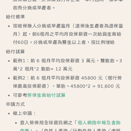
故而分娩或早產者。
給付標準
按被保險人分娩或早產當月（退保後生產者為退保當
月）起，前6個月之平均月投保薪資一次給與生育給
付60日。分娩或早產為雙生以上者，按比例增給
給付試算
範例1：前 6 個月平均投保薪資 3 萬元，雙胞胎。3
萬*2 個月*2 胞胎=
12 萬元
範例2：前 6 個月平均投保薪資
45800
元（現行勞
保最高投保薪資），單胎。45800*2 =
91,600 元
可參考
勞保生育給付試算
申請方式
線上申請：
登入勞保局全球資訊網之「
個人網路申報及查詢
作業
」。（自然人憑證／行動自然人憑證／虛擬