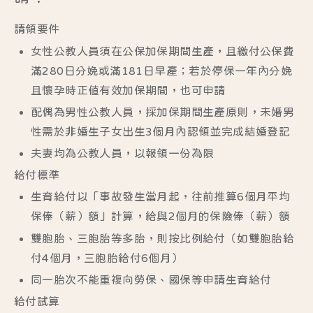
請領要件
女性公教人員須在公保加保期間生產，且繳付公保費
滿280日分娩或滿181日早產；若於停保一年內分娩
且懷孕時正值有效加保期間，也可申請
配偶為男性公教人員，採加保期間生產原則，未婚男
性需於非婚生子女出生3個月內認領並完成結婚登記
夫妻均為公教人員，以報領一份為限
給付標準
生育給付以「事故發生當月起，往前推算6個月平均
保俸（薪）額」計算，給與2個月的保險俸（薪）額
雙胞胎、三胞胎等多胎，則按比例給付（如雙胞胎給
付4個月，三胞胎給付6個月）
同一胎次不能重複向勞保、國保等申請生育給付
給付試算