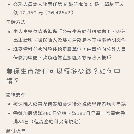
公務人員本人敘薦任第 9 職等本俸 5 級，單胎可以
領 72,850 元（36,425×2）
申請方式
由人事單位協助準備「公保生育給付請領書」、嬰兒
出生證明、被保險人及嬰兒戶籍謄本等相關證明文件
填妥資料並檢附證件給所屬單位，由單位向公教人員
保險局申請，款項通常直接匯入被保險人帳戶
農保生育給付可以領多少錢？如何申
請？
請領要件
被保險人或其配偶參加農保後分娩或早產者均可申請
需參加農保滿280日分娩、滿181日早產，流產者需
滿84日（但流產給付另有規定）
給付標準