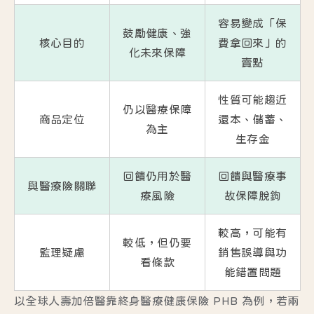
容易變成「保
鼓勵健康、強
核心目的
費拿回來」的
化未來保障
賣點
性質可能趨近
仍以醫療保障
商品定位
還本、儲蓄、
為主
生存金
回饋仍用於醫
回饋與醫療事
與醫療險關聯
療風險
故保障脫鉤
較高，可能有
較低，但仍要
監理疑慮
銷售誤導與功
看條款
能錯置問題
以全球人壽加倍醫靠終身醫療健康保險 PHB 為例，若兩