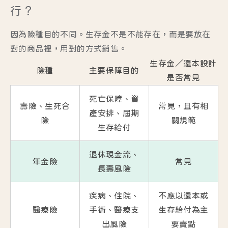
行？
因為險種目的不同。生存金不是不能存在，而是要放在
對的商品裡，用對的方式銷售。
生存金／還本設計
險種
主要保障目的
是否常見
死亡保障、資
壽險、生死合
常見，且有相
產安排、屆期
險
關規範
生存給付
退休現金流、
年金險
常見
長壽風險
疾病、住院、
不應以還本或
醫療險
手術、醫療支
生存給付為主
出風險
要賣點