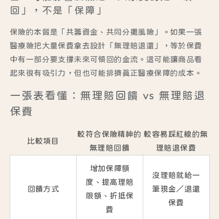
回」，不是「保障」
保險的本質是「共籌資金、共同分攤風險」。如果一張
醫療險把大量保費拿去設計「無理賠退還」，等於保費
中有一部分要支撐未來可領回的金流。這可能讓商品看
起來很有吸引力，但也可能排擠真正醫療保障的成本。
一張表看懂：無理賠回饋 vs 無理賠退
保費
較符合保險精神的
較容易踩紅線的無
比較項目
無理賠回饋
理賠退保費
增加保障額
沒理賠就給一
度、提高理賠
回饋方式
筆現金／退還
限額、折抵保
保費
費