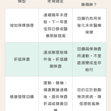
類型
常見做法
險精神？
連續幾年未理
回饋仍然用來
賠，下一年度
增加保障額度
強化未來醫療
住院日額或醫
保障
療限額提高
回饋與保險費
達成無理賠條
用連動，不是
折抵保費
件後，折抵續
直接變成生存
期保費
給付
運動、健檢、
健康數據達標
目的在於鼓勵
健康管理回饋
後，提供保費
預防疾病、降
折減或健康回
低理賠風險
饋