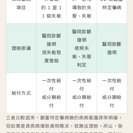
項目
的 1 至 1
導致的失
特定傷病
1 級失能
智、失能
醫院診斷
醫院診斷
證明
證明
醫院診斷
理賠依據
依照失
按失能程
證明
能、失智
度理賠
判定
一次性給
一次性給
一次性給
付
付
付
給付方式
或分期給
或分期給
或分期給
付
付
付
三者比較起來，嚴重特定傷病險的疾病範圍非常明確，
但如果是非疾病導致長照需求，就無法理賠。所以，除