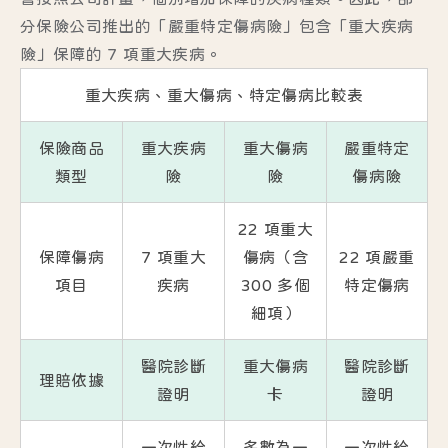
分保險公司推出的「嚴重特定傷病險」包含「重大疾病
險」保障的 7 項重大疾病。
重大疾病、重大傷病、特定傷病比較表
保險商品
重大疾病
重大傷病
嚴重特定
類型
險
險
傷病險
22 項重大
保障傷病
7 項重大
傷病
（含
22 項嚴重
項目
疾病
300 多個
特定傷病
細項）
醫院診斷
重大傷病
醫院診斷
理賠依據
證明
卡
證明
一次性給
多數為一
一次性給