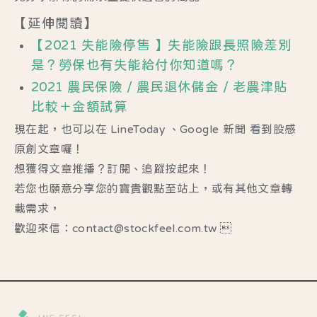
【延伸閱讀】
【2021 失能險停售 】失能險跟長照險差別
是？勞保也有失能給付你知道嗎？
2021 農民保險 / 農民退休儲金 / 老農津貼
比較＋金額試算
現在起，也可以在
LineToday
、
Google 新聞
看到股感
原創文章囉！
想獲得文章推播？訂閱、追蹤按起來！
若您也願意分享您的寶貴觀點至站上，或有其他文章轉
載需求，
歡迎來信：contact@stockfeel.com.tw 