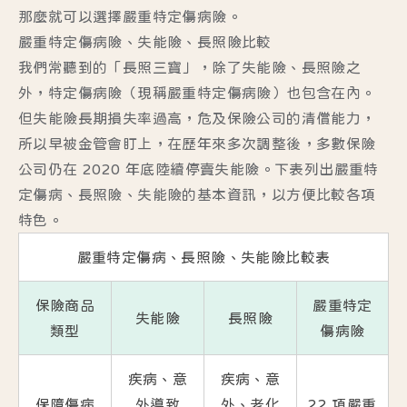
那麼就可以選擇嚴重特定傷病險。
嚴重特定傷病險、失能險、長照險比較
我們常聽到的「長照三寶」，除了失能險、長照險之
外，特定傷病險（現稱嚴重特定傷病險）也包含在內。
但失能險長期損失率過高，危及保險公司的清償能力，
所以早被金管會盯上，在歷年來多次調整後，多數保險
公司仍在 2020 年底陸續停賣失能險。下表列出嚴重特
定傷病、長照險、失能險的基本資訊，以方便比較各項
特色。
嚴重特定傷病、長照險、失能險比較表
保險商品
嚴重特定
失能險
長照險
類型
傷病險
疾病、意
疾病、意
保障傷病
外導致
外、老化
22 項嚴重