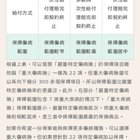
付
理賠完
次性給付
付
理賠完
給付方式
即契約終
理賠完即
即契約終
止
契約終止
止
保障傷病
保障傷病
保障傷病
保障傷病
範圍
範圍較窄
範圍較廣
範圍居中
根據上表，可以發現「嚴重特定傷病險」的保障項目雖
然與「重大傷病險」一樣為 22 項，但重大傷病險還可
以再向下細分 300 多個保障項目，所以保障範圍比嚴重
特定傷病險來的更廣泛。此外，在部分「嚴重特定傷病
險」保障範圍包含 7 項重大疾病的情況下，「重大疾病
險」保障範圍最小，嚴重特定傷病險居次，而重大傷病
險則相較起來，是三者中保障範圍最廣的保險商品。
如果你希望一份保單能夠保障更多傷病種類，可以選擇
重大傷病險。但如果想針對 22 項特定傷病加以保障，