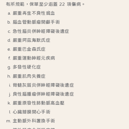
有所規範，保單至少涵蓋 22 項傷病。
嚴重再生不良性貧血
腦血管動脈瘤開顱手術
急性腦炎併神經障礙後遺症
嚴重阿茲海默氏症
嚴重巴金森氏症
嚴重運動神經元疾病
多發性硬化症
嚴重肌肉失養症
脊髓灰質炎併神經障礙後遺症
良性腦腫瘤併神經障礙後遺症
嚴重原發性肺動脈高血壓
心臟瓣膜開心手術
主動脈外科置換手術