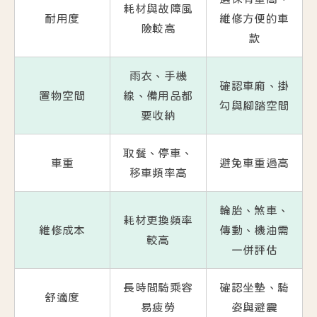
耗材與故障風
耐用度
維修方便的車
險較高
款
雨衣、手機
確認車廂、掛
置物空間
線、備用品都
勾與腳踏空間
要收納
取餐、停車、
車重
避免車重過高
移車頻率高
輪胎、煞車、
耗材更換頻率
維修成本
傳動、機油需
較高
一併評估
長時間騎乘容
確認坐墊、騎
舒適度
易疲勞
姿與避震