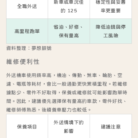
新車或車況佳
穩定性與妥善
全職外送
的 125
率更重要
省油、好修、
降低油錢與停
高里程跑單
保有量高
工風險
資料整理：夢想銀號
維修便利性
外送機車使用頻率高，機油、傳動、煞車、輪胎、空
濾、電瓶等耗材，會比一般通勤更快累積里程。若維修
據點少、零件不好取得，保養或維修就可能影響跑單時
間。因此，建議優先選擇保有量高的車款，零件好找、
維修師傅熟悉，後續養車壓力也較低。
外送情境下的
保養項目
建議注意
影響