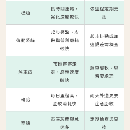
長時間運轉，
依里程定期更
機油
劣化速度較快
換
起步頻繁，皮
起步抖動或加
傳動系統
帶與普利磨耗
速變差需檢查
較快
市區停停走
煞車變軟、異
煞車皮
走，磨耗速度
音要處理
較快
每日里程高，
雨天外送更要
輪胎
胎紋消耗快
注意胎紋
市區灰塵與怠
定期檢查與更
空濾
速多
換