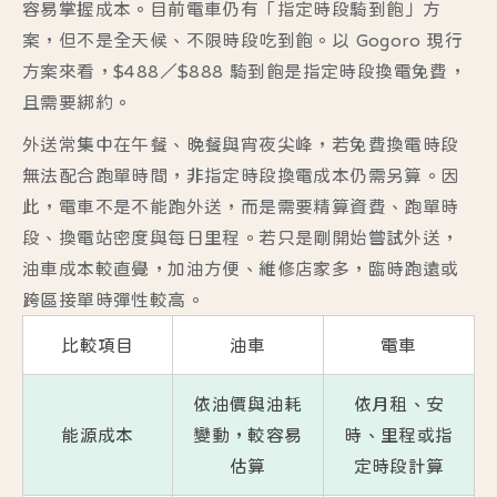
容易掌握成本。目前電車仍有「指定時段騎到飽」方
案，但不是全天候、不限時段吃到飽。以 Gogoro 現行
方案來看，$488／$888 騎到飽是指定時段換電免費，
且需要綁約。
外送常集中在午餐、晚餐與宵夜尖峰，若免費換電時段
無法配合跑單時間，非指定時段換電成本仍需另算。因
此，電車不是不能跑外送，而是需要精算資費、跑單時
段、換電站密度與每日里程。若只是剛開始嘗試外送，
油車成本較直覺，加油方便、維修店家多，臨時跑遠或
跨區接單時彈性較高。
比較項目
油車
電車
依油價與油耗
依月租、安
能源成本
變動，較容易
時、里程或指
估算
定時段計算