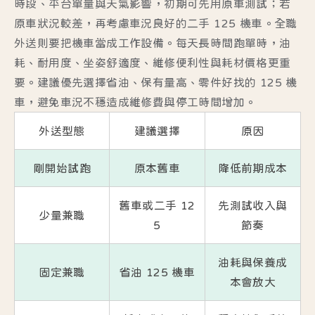
時段、平台單量與天氣影響，初期可先用原車測試；若
原車狀況較差，再考慮車況良好的二手 125 機車。全職
外送則要把機車當成工作設備。每天長時間跑單時，油
耗、耐用度、坐姿舒適度、維修便利性與耗材價格更重
要。建議優先選擇省油、保有量高、零件好找的 125 機
車，避免車況不穩造成維修費與停工時間增加。
外送型態
建議選擇
原因
剛開始試跑
原本舊車
降低前期成本
舊車或二手 12
先測試收入與
少量兼職
5
節奏
油耗與保養成
固定兼職
省油 125 機車
本會放大