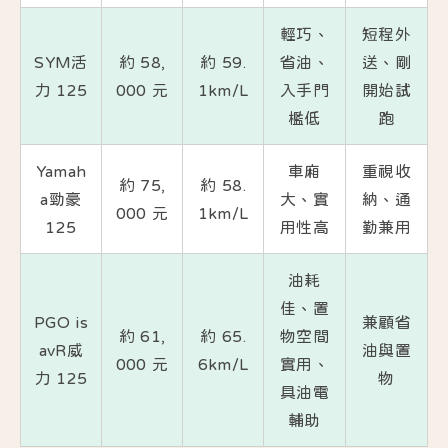
輕巧、
短程外
SYM活
約 58,
約 59.
省油、
送、剛
力 125
000 元
1km/L
入手門
開始試
檻低
跑
Yamah
車廂
重視收
約 75,
約 58.
a勁豪
大、實
納、通
000 元
1km/L
125
用性高
勤兼用
油耗
佳、置
PGO is
兼顧省
約 61,
約 65.
物空間
avR威
油與置
000 元
6km/L
實用、
力 125
物
具油電
輔助