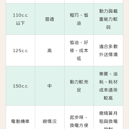
動力與載
110c.c.
輕巧、省
普通
重能力較
以下
油
弱
省油、好
適合多數
125c.c.
高
修、成本
外送情境
低
車價、油
動力較充
耗、耗材
150c.c.
中
足
成本通常
較高
需精算月
起步順、
電動機車
視情況
租與換電
換電方便