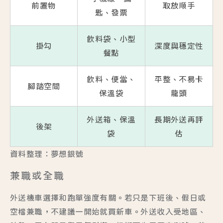
前置物
取放順手
匙、發票
飲料袋、小型
掛勾
深度與穩定性
餐點
飲料、便當、
平整、不易卡
腳踏空間
保溫袋
龍頭
外送箱、保溫
長期外送再評
後架
袋
估
資料整理：夢想銀號
兼職或全職
外送機車選擇和跑單強度有關。若只是下班後、假日或
空檔兼職，不建議一開始就買新車。外送收入受地區、