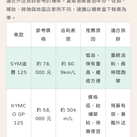
適合外送族群參考的機車，實際售價會因年份、促銷、
補助、牌險與地區店家而不同，建議以購車當下報價為
準。
參考價
油耗表
推薦原
適合族
車款
格
現
因
群
省油、
重視油
SYM迪
約 78,
約 60.
保有量
耗、長
爵 125
000 元
9km/L
高、維
時間跑
修方便
單
價格
KYMC
低、結
預算有
約 58,
約 50k
O GP
構單
限、兼
000 元
m/L
125
純、保
職外送
養便宜