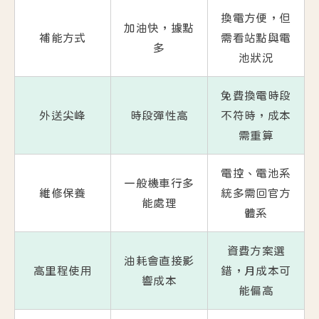
換電方便，但
加油快，據點
補能方式
需看站點與電
多
池狀況
免費換電時段
外送尖峰
時段彈性高
不符時，成本
需重算
電控、電池系
一般機車行多
維修保養
統多需回官方
能處理
體系
資費方案選
油耗會直接影
高里程使用
錯，月成本可
響成本
能偏高