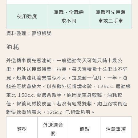
兼職、全職需
兼職可先用舊
使用強度
求不同
車或二手車
資料整理：夢想銀號
油耗
外送機車優先看油耗。一般通勤每天可能只騎十幾公
里，但外送接單時間一拉長，每天累積數十公里並不罕
見。短期油耗差異看似不大，拉長到一個月、一年，油
錢差距就會放大。以多數外送情境來說，125c.c. 通勤機
車比 150c.c. 更適合新手，原因是車身較輕、油耗較
佳、保養耗材較便宜。若沒有經常雙載、跑山路或長距
離快速道路需求，125c.c. 已相當夠用。
外送適合
類型
優點
注意事項
度