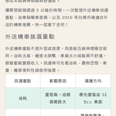
修成本與長時間騎乘舒適度。
讓夢想銀號透過 5 分鐘的時間，一次整理外送機車挑選
重點、油車與電車差異，以及 2026 年台灣市場適合外
送的機車推薦，快一起看下去吧！
外送機車挑選重點
外送機車重點不是外型或速度，而是能否長時間穩定使
用。油耗太高、維修太頻繁、車廂太小或騎乘不舒適，
都會壓縮實際收入。挑選時可先看油耗、置物空間、車
重、維修便利性與使用強度。
挑選重點
影響原因
建議方向
里程高，油錢
優先選省油 12
油耗
容易放大
5c.c. 車款
選保有量高、