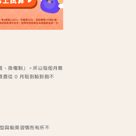
租賃、換電制」。所以每個月需
資費從 0 月租到騎到飽不
車型與騎乘習慣而有所不