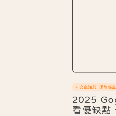
# 文章識別_保險感
2025 
看優缺點