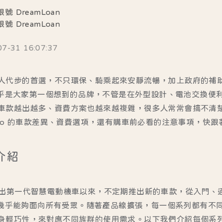
號 DreamLoan
號 DreamLoan
31 16:07:37
人代步的首選，不只環保、騎乘起來安靜流暢，加上政府的補
o 幾乎是大家第一個想到的品牌，不管是在外型設計、電池交換
車款越出越多、資費方案也越來越複雜，很多人常常會搞不清
oro 的車款差異、資費選項，還有購車前必看的注意事項，快
款介紹
15 年推出第一代智慧電動機車以來，不定期推出新的車款，從入門
的車款幾乎能夠面向所有受眾。隨著產品線擴張，每一個系列都有不
身輕巧性，來對應不同族群的使用需求。以下我們介紹每個系