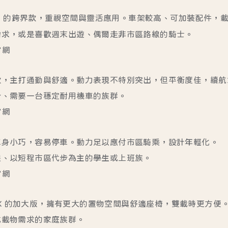
oro 的跨界款，重視空間與靈活應用。車架較高、可加裝配件，
需求，或是喜歡週末出遊、偶爾走非市區路線的騎士。
官網
，主打通勤與舒適。動力表現不特別突出，但平衡度佳，續航17
步、需要一台穩定耐用機車的族群。
官網
車身小巧，容易停車。動力足以應付市區騎乘，設計年輕化。
限、以短程市區代步為主的學生或上班族。
官網
 MIX 的加大版，擁有更大的置物空間與舒適座椅，雙載時更方便
或載物需求的家庭族群。