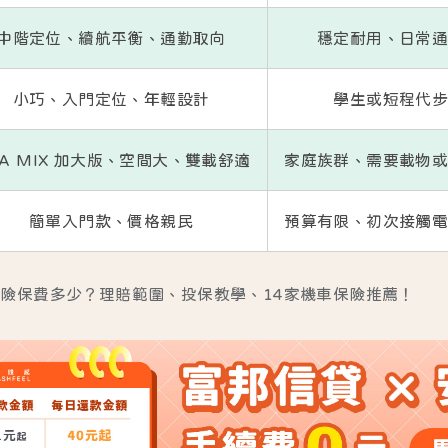
中階定位、續航平衡、通勤取向
穩定耐用、日常
小巧、入門定位、年輕設計
學生或短程代
VA MIX 加大版、空間大、雙載舒適
家庭族群、需要載物
簡單入門款、價格親民
預算有限、初次接觸
險保費多少？理賠範圍、投保教學、14家機車保險推薦！