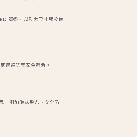
 LED 頭燈，以及大尺寸觸控儀
、定速巡航等安全輔助。
思，例如儀式燈光、安全防