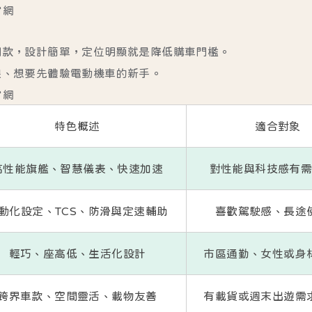
官網
門款，設計簡單，定位明顯就是降低購車門檻。
限、想要先體驗電動機車的新手。
官網
特色概述
適合對象
高性能旗艦、智慧儀表、快速加速
對性能與科技感有
動化設定、TCS、防滑與定速輔助
喜歡駕駛感、長途
輕巧、座高低、生活化設計
市區通勤、女性或身
跨界車款、空間靈活、載物友善
有載貨或週末出遊需