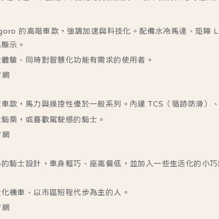
 Gogoro 的高階車款，強調加速與科技化。配備水冷馬達、矩陣
訊顯示。
能體驗、同時對智慧化功能有需求的使用者。
官網
車款，馬力與操控性優於一般系列。內建 TCS（循跡防滑）
途騎乘，或喜歡駕駛感的騎士。
官網
小的騎士設計，車身輕巧、座高偏低，並加入一些生活化的小巧
量化機車、以市區短程代步為主的人。
官網