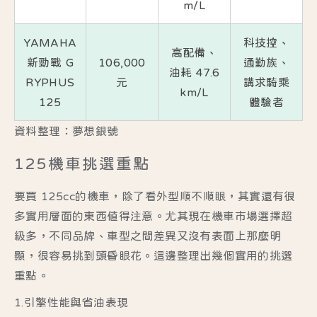
m/L
YAMAHA
科技控、
高配備、
新勁戰 G
106,000
通勤族、
油耗 47.6
RYPHUS
元
講求騎乘
km/L
125
體驗者
資料整理：夢想銀號
125機車挑選重點
要買 125cc的機車，除了看外型順不順眼，其實還有很
多實用層面的東西值得注意。尤其現在機車市場選擇超
級多，不同品牌、車型之間差異又沒有表面上那麼明
顯，很容易挑到頭昏眼花。這邊整理出幾個實用的挑選
重點。
1.引擎性能與省油表現