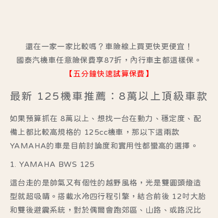
還在一家一家比較嗎？車險線上買更快更便宜！
國泰汽機車任意險保費享87折，內行車主都這樣保。
【五分鐘快速試算保費】
最新 125機車推薦：8萬以上頂級車款
如果預算抓在 8萬以上、想找一台在動力、穩定度、配
備上都比較高規格的 125cc機車，那以下這兩款
YAMAHA的車是目前討論度和實用性都蠻高的選擇。
1. YAMAHA BWS 125
這台走的是帥氣又有個性的越野風格，光是雙圓頭燈造
型就超吸睛。搭載水冷四行程引擎，結合前後 12吋大胎
和雙後避震系統，對於偶爾會跑郊區、山路、或路況比