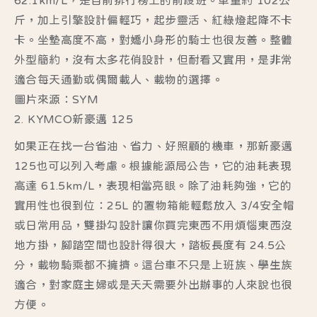
62.1km/L，是目前排行榜上的前段班。車重約 102公
斤，加上引擎設計偏輕巧，起步靈活、紅綠燈起降不卡
卡。坐墊高度不高，對嬌小身形的騎士也很友善。整體
外型簡約，沒有太多花俏設計，但耐看又實用，是非常
適合每天通勤或偶爾載人、載物的選擇。
圖片來源：SYM
2. KYMCO新豪邁 125
如果正在找一台省油、省力、好照顧的機車，那新豪邁
125也可以列入考慮。根據能源局公告，它的油耗表現
高達 61.5km/L，表現相當亮眼。除了油耗夠強，它的
實用性也很到位：25L 的置物箱能輕鬆放入 3/4安全帽
或日常用品，雙掛勾設計讓你買完東西不用煩惱東西沒
地方掛，腳踏空間也設計得很大，踏板長度有 24.5公
分，載物騎乘都不擁擠。這台車不只是上班族、學生族
適合，對家庭主婦或是天天需要外出辦事的人來說也很
方便。