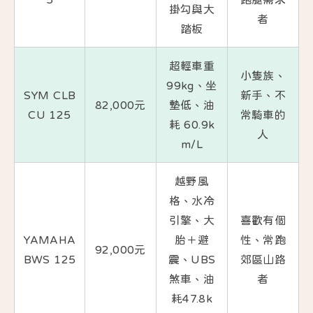
掛勾與大
者
踏板
超輕車重
小隻族、
99kg、坐
SYM CLB
新手、不
82,000元
墊低、油
CU 125
常騎車的
耗 60.9k
人
m/L
越野風
格、水冷
引擎、大
喜歡有個
YAMAHA
胎＋避
性、常跑
92,000元
BWS 125
震、UBS
郊區山路
煞車、油
者
耗47.8k