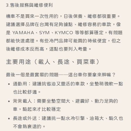
3.售後服務與維修便利
機車不是買來一次性用的，日後保養、維修都很重要。
建議選擇品牌在台灣有足夠據點、維修容易的車款，像
是 YAMAHA、SYM、KYMCO 等等都算穩定，有問題
都能快速處理。有些冷門品牌可能買的時候便宜，但之
後維修成本反而高，這點也要列入考量。
主要用途（載人、長途、買菜車）
最後一個是最實際的問題──這台車你要拿來幹嘛？
通勤用：
建議挑省油又靈活的車款，坐墊稍微軟一點
也比較舒適。
常常載人：
需要坐墊空間大、避震好、動力足夠的
車，騎起來才比較穩定
長途或外送：
建議挑一點水冷引擎、油箱大、騎久也
不會熱衰退的。