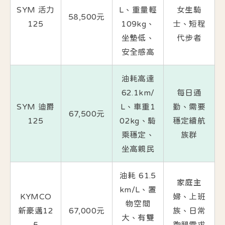
SYM 活力
L、重量輕
女生騎
58,500元
125
109kg、
士、短程
坐墊低、
代步者
安全感高
油耗高達
62.1km/
每日通
SYM 迪爵
L、車重1
勤、需要
67,500元
125
02kg、騎
穩定續航
乘穩定、
族群
坐高親民
油耗 61.5
家庭主
km/L、置
KYMCO
婦、上班
物空間
新豪邁12
67,000元
族、日常
大、有雙
5
跑腿需求