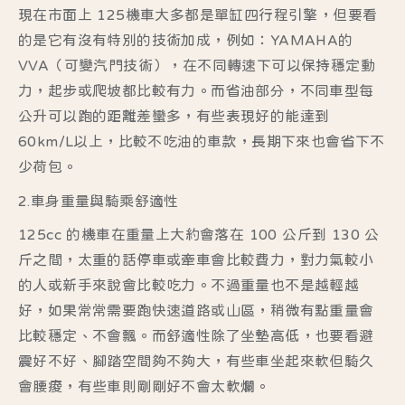
現在市面上 125機車大多都是單缸四行程引擎，但要看
的是它有沒有特別的技術加成，例如：YAMAHA的
VVA（可變汽門技術），在不同轉速下可以保持穩定動
力，起步或爬坡都比較有力。而省油部分，不同車型每
公升可以跑的距離差蠻多，有些表現好的能達到
60km/L以上，比較不吃油的車款，長期下來也會省下不
少荷包。
2.車身重量與騎乘舒適性
125cc 的機車在重量上大約會落在 100 公斤到 130 公
斤之間，太重的話停車或牽車會比較費力，對力氣較小
的人或新手來說會比較吃力。不過重量也不是越輕越
好，如果常常需要跑快速道路或山區，稍微有點重量會
比較穩定、不會飄。而舒適性除了坐墊高低，也要看避
震好不好、腳踏空間夠不夠大，有些車坐起來軟但騎久
會腰痠，有些車則剛剛好不會太軟爛。