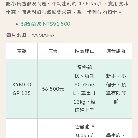
點小長途都沒問題。平均油耗約 47.6 km/L，實用度非
常高，適合對騎乘體驗要求高、想一步到位的騎士。
蝦皮商城 NT$91,500
圖片來源：YAMAHA
車款
售價
推薦理由
適合族群
價格親
民、油耗
新手、小
KYMCO
50.7km/
個子、預
58,500元
GP 125
L、車重 1
算有限族
13kg，輕
群
巧好上手
超省油 5
9.1km/
學生族、