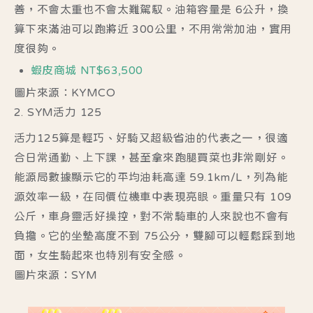
善，不會太重也不會太難駕馭。油箱容量是 6公升，換
算下來滿油可以跑將近 300公里，不用常常加油，實用
度很夠。
蝦皮商城 NT$63,500
圖片來源：KYMCO
2. SYM活力 125
活力125算是輕巧、好騎又超級省油的代表之一，很適
合日常通勤、上下課，甚至拿來跑腿買菜也非常剛好。
能源局數據顯示它的平均油耗高達 59.1km/L，列為能
源效率一級，在同價位機車中表現亮眼。重量只有 109
公斤，車身靈活好操控，對不常騎車的人來說也不會有
負擔。它的坐墊高度不到 75公分，雙腳可以輕鬆踩到地
面，女生騎起來也特別有安全感。
圖片來源：SYM