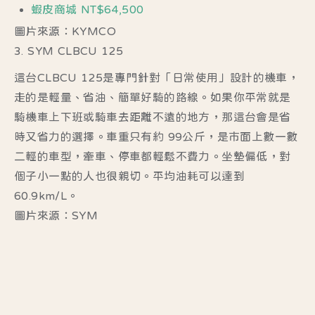
蝦皮商城 NT$64,500
圖片來源：KYMCO
3. SYM CLBCU 125
這台CLBCU 125是專門針對「日常使用」設計的機車，
走的是輕量、省油、簡單好騎的路線。如果你平常就是
騎機車上下班或騎車去距離不遠的地方，那這台會是省
時又省力的選擇。車重只有約 99公斤，是市面上數一數
二輕的車型，牽車、停車都輕鬆不費力。坐墊偏低，對
個子小一點的人也很親切。平均油耗可以達到
60.9km/L。
圖片來源：SYM