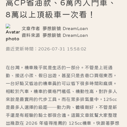
高CP省油款、6萬內入門車、
8萬以上頂級車一次看！
文章作者
夢想銀號 DreamLoan
資料來源
夢想銀號 DreamLoan
最近更新時間：2026-07-31 15:58:02
在台灣，機車幾乎就是生活的一部分。不管是上班通
勤、接送小孩、假日出遊，甚至只是去巷口買個東西，
一台好騎又省油的機車真的可以省下很多時間和麻煩。
相較於汽車，機車的價格門檻低、機動性高，對許多人
來說是最實用的代步工具。而在眾多排氣量中，125cc
是最多人選擇的級距──動力夠、體積剛好，不管是新
手還是有經驗的騎士都很合適。這篇文章就幫大家整理
出幾款在 2026 年值得推薦的 125cc機車，快跟著夢想