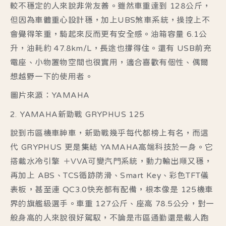
較不穩定的人來說非常友善。雖然車重達到 128公斤，
但因為車體重心設計穩，加上UBS煞車系統，操控上不
會覺得笨重，騎起來反而更有安全感。油箱容量 6.1公
升，油耗約 47.8km/L，長途也撐得住。還有 USB前充
電座、小物置物空間也很實用，適合喜歡有個性、偶爾
想越野一下的使用者。
圖片來源：YAMAHA
2. YAMAHA新勁戰 GRYPHUS 125
說到市區機車神車，新勁戰幾乎每代都榜上有名，而這
代 GRYPHUS 更是集結 YAMAHA高端科技於一身。它
搭載水冷引擎 ＋VVA可變汽門系統，動力輸出順又穩，
再加上 ABS、TCS循跡防滑、Smart Key、彩色TFT儀
表板，甚至連 QC3.0快充都有配備，根本像是 125機車
界的旗艦級選手。車重 127公斤、座高 78.5公分，對一
般身高的人來說很好駕馭，不論是市區通勤還是載人跑