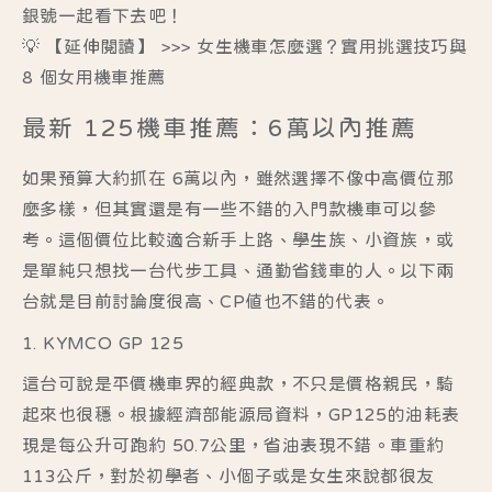
銀號一起看下去吧！
💡 【延伸閱讀】 >>>
女生機車怎麼選？實用挑選技巧與
8 個女用機車推薦
最新 125機車推薦：6萬以內推薦
如果預算大約抓在 6萬以內，雖然選擇不像中高價位那
麼多樣，但其實還是有一些不錯的入門款機車可以參
考。這個價位比較適合新手上路、學生族、小資族，或
是單純只想找一台代步工具、通勤省錢車的人。以下兩
台就是目前討論度很高、CP值也不錯的代表。
1. KYMCO GP 125
這台可說是平價機車界的經典款，不只是價格親民，騎
起來也很穩。根據經濟部能源局資料，GP125的油耗表
現是每公升可跑約 50.7公里，省油表現不錯。車重約
113公斤，對於初學者、小個子或是女生來說都很友