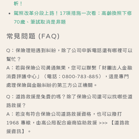
析！
駕照改革分段上路！17項措施一次看：高齡換照下修
70歲、筆試取消是非題
常見問題 (FAQ)
Q：保險理賠遇到糾紛，除了公司申訴電話還有哪裡可以
幫忙？
A：若與保險公司溝通無果，您可以聯繫「
財團法人金融
消費評議中心
」（電話：0800-783-885），這是專門
處理保險與金融糾紛的第三方公正機關。
Q：道路救援是免費的嗎？除了保險公司還可以找哪些道
路救援？
A：若沒有符合保險公司道路救援資格，也可以撥打
1968 專線，由高公局配合廠商協助救援 >>>
【道路救
援資訊
】。