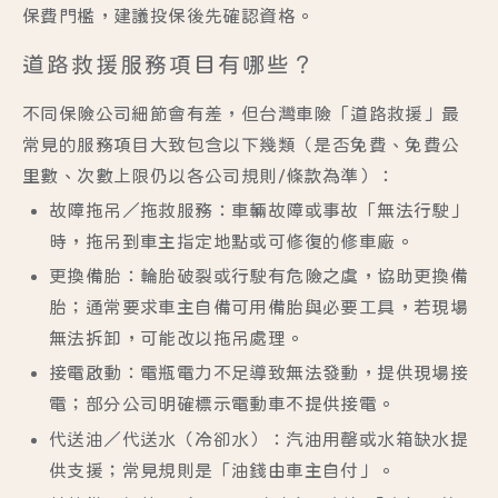
保費門檻，建議投保後先確認資格。
道路救援服務項目有哪些？
不同保險公司細節會有差，但台灣車險「道路救援」最
常見的服務項目大致包含以下幾類（是否免費、免費公
里數、次數上限仍以各公司規則/條款為準）：
故障拖吊／拖救服務
：車輛故障或事故「無法行駛」
時，拖吊到車主指定地點或可修復的修車廠。
更換備胎
：輪胎破裂或行駛有危險之虞，協助更換備
胎；通常要求車主
自備可用備胎
與必要工具，若現場
無法拆卸，可能改以拖吊處理。
接電啟動
：電瓶電力不足導致無法發動，提供現場接
電；部分公司明確標示
電動車不提供接電
。
代送油／代送水（冷卻水）
：汽油用罄或水箱缺水提
供支援；常見規則是「
油錢由車主自付
」。