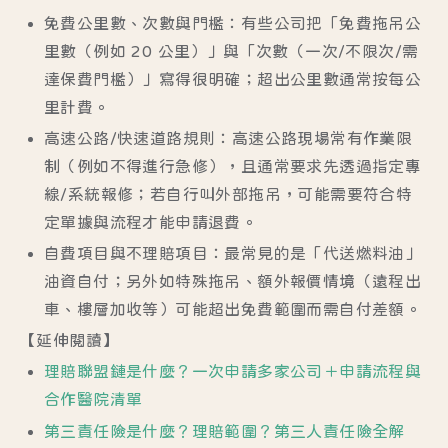
免費公里數、次數與門檻
：有些公司把「免費拖吊公
里數（例如 20 公里）」與「次數（一次/不限次/需
達保費門檻）」寫得很明確；超出公里數通常按每公
里計費。
高速公路/快速道路規則
：高速公路現場常有作業限
制（例如不得進行急修），且通常要求先透過指定專
線/系統報修；若自行叫外部拖吊，可能需要符合特
定單據與流程才能申請退費。
自費項目與不理賠項目
：最常見的是「代送燃料油」
油資自付；另外如特殊拖吊、額外報價情境（遠程出
車、樓層加收等）可能超出免費範圍而需自付差額。
【延伸閱讀】
理賠聯盟鏈是什麼？一次申請多家公司＋申請流程與
合作醫院清單
第三責任險是什麼？理賠範圍？第三人責任險全解