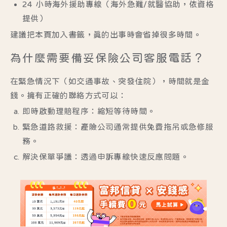
24 小時海外援助專線
（海外急難/就醫協助，依資格
提供）
建議把本頁加入書籤，真的出事時會省掉很多時間。
為什麼需要備妥保險公司客服電話？
在緊急情況下（如交通事故、突發住院），時間就是金
錢。擁有正確的聯絡方式可以：
即時啟動理賠程序
：縮短等待時間。
緊急道路救援
：產險公司通常提供免費拖吊或急修服
務。
解決保單爭議
：透過申訴專線快速反應問題。