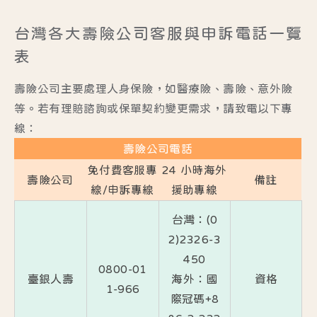
台灣各大壽險公司客服與申訴電話一覽
表
壽險公司主要處理人身保險，如醫療險、壽險、意外險
等。若有理賠諮詢或保單契約變更需求，請致電以下專
線：
壽險公司電話
免付費客服專
24 小時海外
壽險公司
備註
線
/
申訴專線
援助專線
台灣：(0
2)2326-3
450
0800-01
臺銀人壽
海外：國
資格
1-966
際冠碼+8