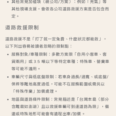
其他常見加值項（視公司/方案）
：例如「充氣」等
其他現場支援，會依各公司道路救援方案是否包含而
定。
道路救援限制
道路救援不是「打了就一定免費、什麼狀況都能救」，
以下列出容易被讀者忽略的限制點：
服務對象/車種限制
：多數方案限「自用小客車、客
貨兩用」或
3.5 噸以下
等特定車種；特殊車、營業車
等可能不適用。
車輛尺寸與低底盤限制
：若車身過長/過寬、或底盤/
保桿等離地高度過低，可能不在服務範圍或需另以
「特殊作業」加價處理。
地區與道路條件限制
：常見描述是「台灣本島（部分
含離島如澎湖）且以救援車輛可到達道路為限」，偏
遠或特殊地形可能會有遠程出車/加價。