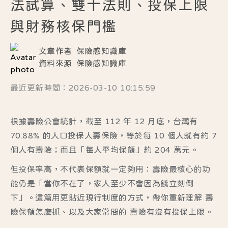
法試算、雙十法則、投保上限
與財務核保門檻
文章作者
保險感知識庫
資料來源
保險感知識庫
最近更新時間：2026-03-10 10:15:59
根據壽險公會統計，截至
112 年 12 月底
，台灣有
70.88%
的人口投保人壽保險，等於每 10 個人就有約 7
個人有壽險；而且「每人平均保額」約
204 萬元
。
但投保率高，不代表保額就一定夠用：壽險最核心的功
能仍是「當你不在了，家人至少不會因為錢立刻倒
下」。這篇用更貼近現行制度的方式，帶你重新理解
壽
險保額怎麼抓
、以及大家常問的
壽險有沒有投保上限
。