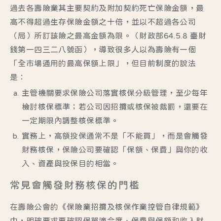
過去各壽險業其主要契約及附加契約死亡保險金額，最
高不得超過生存保險金額之十倍，並以不超過各公司
（局）所訂該險之最高金額為限。（財政部64.5.8 臺財
錢第一四三二八號函），導致很多人以為壽險有一個
「全市場通用的最高保額上限」，但目前制度的說法
是：
主管機關要求保險公司落實核保分級管理
，至少每年
檢討核保標準；若公司因招攬或核保被裁罰，還要在
一定期限內調整核保標準。
實務上，高額投保通常不是「不能買」，而是會觸發
財務核保
，保險公司要確認「保額、保費」與你的收
入、資產與投保目的相當。
常見會觸發財務核保的門檻
在壽險公會的《保險業招攬及核保作業控管自律規範》
中，明確要求要確認保單適合度、保費與保額和收入財