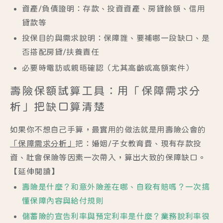
資產/負債證明
：存款、投資資產、房貸餘額、信用
貸款等
投保目的與需求說明
：保障誰、要補哪一段缺口、是
否搭配房貸/扶養責任
必要時電訪或親晤確認
（尤其高齡或高額案件）
壽險保額試算工具：用「保障需求分
析」把缺口算清楚
如果你不想自己手算，最實用的做法就是用壽險公會的
「保障需求分析」
把：婚姻/子女教育費、現有存款投
資、社會保險等因素一次帶入，算出大致的保障缺口。
【延伸閱讀】
壽險是什麼？和意外險差在哪、自殺有賠嗎？一次搞
懂保障內容與給付規則
儲蓄險的宣告利率與預定利率是什麼？業務說利率很