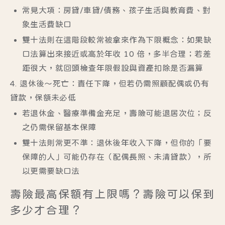
常見大項：房貸/車貸/債務、孩子生活與教育費、對
象生活費缺口
雙十法則在這階段較常被拿來作為下限概念
：如果缺
口法算出來接近或高於年收 10 倍，多半合理；若差
距很大，就回頭檢查年限假設與資產扣除是否漏算
4. 退休後～死亡：責任下降，但若仍需照顧配偶或仍有
貸款，保額未必低
若退休金、醫療準備金充足，壽險可能退居次位；反
之仍需保留基本保障
雙十法則常更不準
：退休後年收入下降，但你的「要
保障的人」可能仍存在（配偶長照、未清貸款），所
以更需要缺口法
壽險最高保額有上限嗎？壽險可以保到
多少才合理？