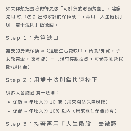
如果你想把壽險做得更像「可計算的財務規劃」，建議
先用
缺口法
抓出你家計的保障缺口，再用「人生階段」
與「雙十法則」做微調。
Step 1：先算缺口
需要的壽險保額 ≈（遺屬生活費缺口 + 負債/房貸 + 子
女教育金 + 喪葬費）－（現有存款投資 + 可預期社會保
險/退休金）
Step 2：用雙十法則當快速校正
很多人會聽過
雙十法則
：
保額 ≈ 年收入的 10 倍
（用來粗估保障規模）
保費 ≈ 年收入的 10% 以內
（用來粗估保費預算）
Step 3：接著再用「人生階段」去微調