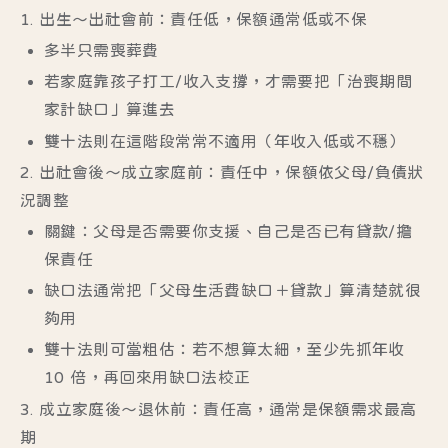
1. 出生～出社會前：責任低，保額通常低或不保
多半只需喪葬費
若家庭靠孩子打工/收入支撐，才需要把「治喪期間
家計缺口」算進去
雙十法則在這階段常常不適用
（年收入低或不穩）
2. 出社會後～成立家庭前：責任中，保額依父母/負債狀
況調整
關鍵：父母是否需要你支援、自己是否已有貸款/擔
保責任
缺口法通常把「父母生活費缺口＋貸款」算清楚就很
夠用
雙十法則可當粗估
：若不想算太細，至少先抓年收
10 倍，再回來用缺口法校正
3. 成立家庭後～退休前：責任高，通常是保額需求最高
期