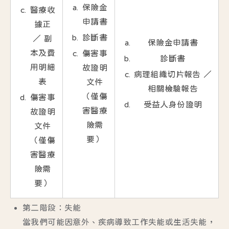
保險金
醫療收
申請書
據正
診斷書
／ 副
保險金申請書
本及費
傷害事
診斷書
用明細
故證明
病理組織切片報告 ／
表
文件
相關檢驗報告
（
僅傷
傷害事
受益人身份證明
害醫療
故證明
險需
文件
要
）
（
僅傷
害醫療
險需
要
）
第二階段：失能
當我們可能因意外、疾病導致工作失能或生活失能，