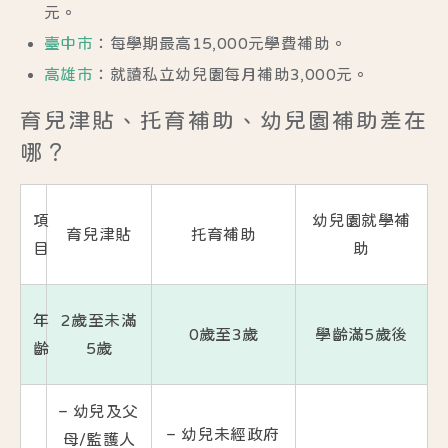
元。
臺中市
：每學期最高15,000元學費補助。
高雄市
：就讀私立幼兒園每月補助3,000元。
育兒津貼、托育補助、幼兒園補助差在
哪？
項
幼兒園就學補
育兒津貼
托育補助
目
助
年
2歲至未滿
0歲至3歲
學齡滿5歲後
齡
5歲
– 幼兒及父
– 幼兒未經政府
母/監護人