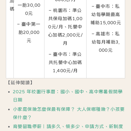
加
一胎30,00
– 臺中市：私
碼
– 桃園市：準公
0元
幼每學期最高
共保母加碼1,00
補助15,000元
– 臺中第一
0元/月、托嬰中
胎20,000
– 高雄市：私
心加碼2,000元/
元
幼每月補助3,
月
000元
– 臺中市：準公
共托嬰中心加碼
1,400元/月
【延伸閱讀】
2025 年校園行事曆：國小、國中、高中寒暑假開學
日期
小家庭保險怎麼保最有保障？ 大人保哪種險？小孩要
保什麼？
育嬰留職停薪｜請多久、領多少、申請方式、新制度