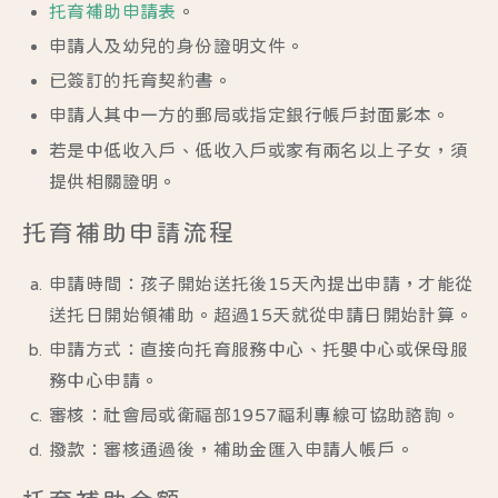
托育補助申請表
。
申請人及幼兒的身份證明文件。
已簽訂的
托育契約書
。
申請人其中一方的郵局或指定銀行帳戶封面影本。
若是中低收入戶、低收入戶或家有兩名以上子女，須
提供相關證明。
托育補助申請流程
申請時間：孩子
開始送托後15天內
提出申請，才能從
送托日開始領補助。超過15天就從申請日開始計算。
申請方式：直接向
托育服務中心、托嬰中心或保母服
務中心
申請。
審核：社會局或
衛福部1957
福利專線可協助諮詢。
撥款：審核通過後，補助金匯入申請人帳戶。