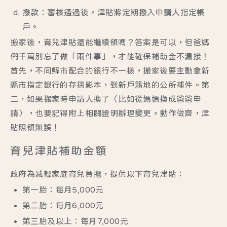
撥款：審核通過後，津貼將定期撥入申請人指定帳
戶。
搬家後，育兒津貼還能繼續領嗎？答案是可以，但爸媽
們千萬別忘了做「兩件事」，才能確保補助金不漏接！
首先，不同縣市配合的銀行不一樣，搬家後要
主動拿新
縣市指定銀行的存摺影本
，到新戶籍地的公所補件。第
二，
如果搬家時申請人換了
（比如從媽媽換成爸爸申
請），也要記得附上相關證明辦理變更。動作做齊，津
貼照領無誤！
育兒津貼補助金額
政府為減輕家庭育兒負擔，提供以下育兒津貼：​
第一胎：​每月5,000元
第二胎：​每月6,000元​
第三胎及以上：​每月7,000元​