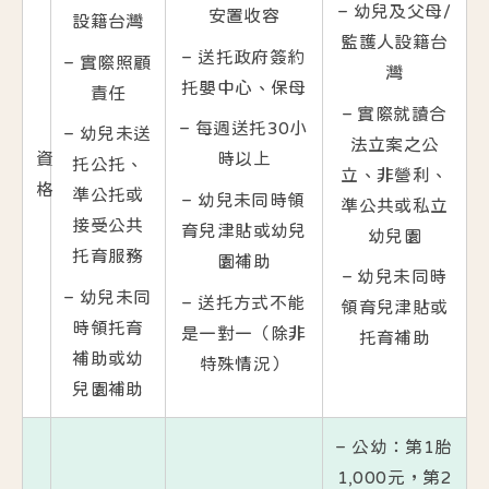
– 幼兒及父母/
安置收容
設籍台灣
監護人設籍台
– 送托政府簽約
– 實際照顧
灣
托嬰中心、保母
責任
– 實際就讀合
– 每週送托30小
– 幼兒未送
法立案之公
資
時以上
托公托、
立、非營利、
格
準公托或
– 幼兒未同時領
準公共或私立
接受公共
育兒津貼或幼兒
幼兒園
托育服務
園補助
– 幼兒未同時
– 幼兒未同
– 送托方式不能
領育兒津貼或
時領托育
是一對一（除非
托育補助
補助或幼
特殊情況）
兒園補助
– 公幼：第1胎
1,000元，第2