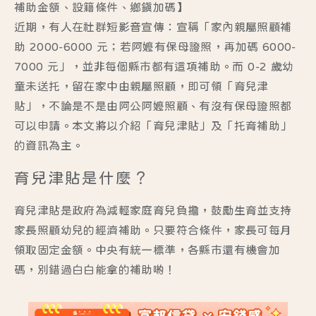
補助金額、設籍條件、鄉鎮加碼】
近期，有人在社群短影音宣傳：宣稱「家內親屬照顧補
助 2000-6000 元；若阿嬤有保母證照，再加碼 6000-
7000 元」，並非每個縣市都有這項補助。而 0-2 歲幼
童未送托，留在家中由親屬照顧，即可領「育兒津
貼」，
不論是不是由阿公阿嬤照顧、有沒有保母證照都
可以申請。
本文將以介紹「育兒津貼」及「托育補助」
的資訊為主。
育兒津貼是什麼？
育兒津貼是政府為減輕家庭育兒負擔，鼓勵生育並支持
家長照顧幼兒的經濟補助。只要符合條件，
家長可每月
領取固定金額
。中央有統一標準，
各縣市還有機會加
碼
，別錯過白白能拿的補助喲！