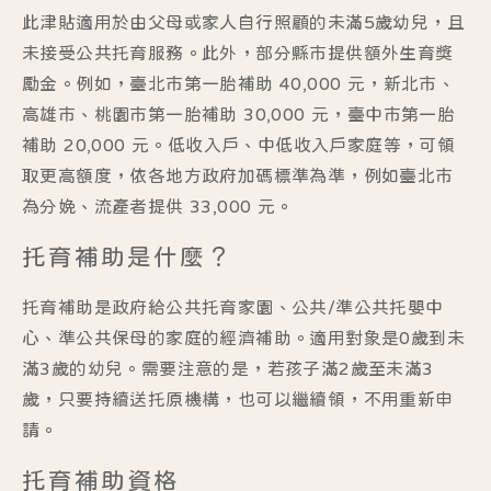
此津貼適用於
由父母或家人自行照顧的未滿5歲幼兒
，且
未接受公共托育服務
。​此外，部分縣市提供額外生育獎
勵金。例如，
臺北市
第一胎補助 40,000 元，
新北市
、
高雄市
、
桃園市
第一胎補助 30,000 元，
臺中市
第一胎
補助 20,000 元。低收入戶、中低收入戶家庭等，可領
取更高額度，依各地方政府加碼標準為準，例如臺北市
為分娩、流產者提供 33,000 元。
托育補助是什麼？
托育補助是政府給公共托育家園、公共/準公共托嬰中
心、準公共保母的家庭的經濟補助。適用對象是0歲到未
滿3歲的幼兒。需要注意的是，若孩子滿2歲至未滿3
歲，只要持續送托原機構，也可以繼續領，不用重新申
請。
托育補助資格