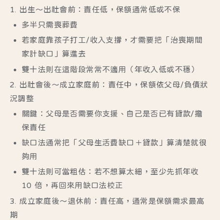
1. 出生～出社會前：責任低，保額通常低或不保
多半只需喪葬費
若家庭靠孩子打工/收入支撐，才需要把「治喪期間
家計缺口」算進去
雙十法則在這階段常常不適用
（年收入低或不穩）
2. 出社會後～成立家庭前：責任中，保額依父母/負債狀
況調整
關鍵：父母是否需要你支援、自己是否已有貸款/擔
保責任
缺口法通常把「父母生活費缺口＋貸款」算清楚就很
夠用
雙十法則可當粗估
：若不想算太細，至少先抓年收
10 倍，再回來用缺口法校正
3. 成立家庭後～退休前：責任高，通常是保額需求最高
期