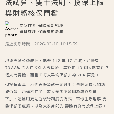
法試算、雙十法則、投保上限
與財務核保門檻
文章作者
保險感知識庫
資料來源
保險感知識庫
最近更新時間：2026-03-10 10:15:59
根據壽險公會統計，截至
112 年 12 月底
，台灣有
70.88%
的人口投保人壽保險，等於每 10 個人就有約 7
個人有壽險；而且「每人平均保額」約
204 萬元
。
但投保率高，不代表保額就一定夠用：壽險最核心的功
能仍是「當你不在了，家人至少不會因為錢立刻倒
下」。這篇用更貼近現行制度的方式，帶你重新理解
壽
險保額怎麼抓
、以及大家常問的
壽險有沒有投保上限
。