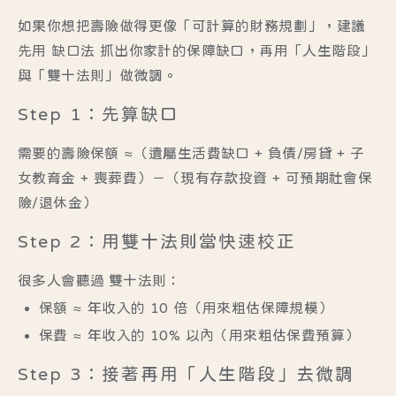
如果你想把壽險做得更像「可計算的財務規劃」，建議
先用
缺口法
抓出你家計的保障缺口，再用「人生階段」
與「雙十法則」做微調。
Step 1：先算缺口
需要的壽險保額 ≈（遺屬生活費缺口 + 負債/房貸 + 子
女教育金 + 喪葬費）－（現有存款投資 + 可預期社會保
險/退休金）
Step 2：用雙十法則當快速校正
很多人會聽過
雙十法則
：
保額 ≈ 年收入的 10 倍
（用來粗估保障規模）
保費 ≈ 年收入的 10% 以內
（用來粗估保費預算）
Step 3：接著再用「人生階段」去微調