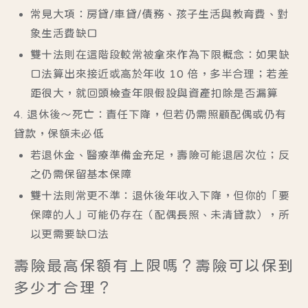
常見大項：房貸/車貸/債務、孩子生活與教育費、對
象生活費缺口
雙十法則在這階段較常被拿來作為下限概念
：如果缺
口法算出來接近或高於年收 10 倍，多半合理；若差
距很大，就回頭檢查年限假設與資產扣除是否漏算
4. 退休後～死亡：責任下降，但若仍需照顧配偶或仍有
貸款，保額未必低
若退休金、醫療準備金充足，壽險可能退居次位；反
之仍需保留基本保障
雙十法則常更不準
：退休後年收入下降，但你的「要
保障的人」可能仍存在（配偶長照、未清貸款），所
以更需要缺口法
壽險最高保額有上限嗎？壽險可以保到
多少才合理？