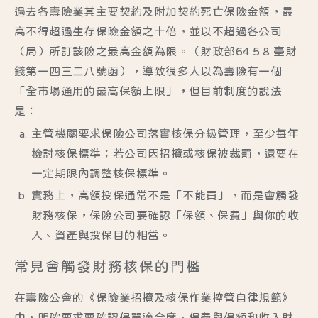
過去各壽險業其主要契約及附加契約死亡保險金額，最
高不得超過生存保險金額之十倍，並以不超過各公司
（局）所訂該險之最高金額為限。（財政部64.5.8 臺財
錢第一四三二八號函），導致很多人以為壽險有一個
「全市場通用的最高保額上限」，但目前制度的說法
是：
主管機關要求保險公司落實核保分級管理
，至少每年
檢討核保標準；若公司因招攬或核保被裁罰，還要在
一定期限內調整核保標準。
實務上，高額投保通常不是「不能買」，而是會觸發
財務核保
，保險公司要確認「保額、保費」與你的收
入、資產與投保目的相當。
常見會觸發財務核保的門檻
在壽險公會的《保險業招攬及核保作業控管自律規範》
中，明確要求要確認保單適合度、保費與保額和收入財