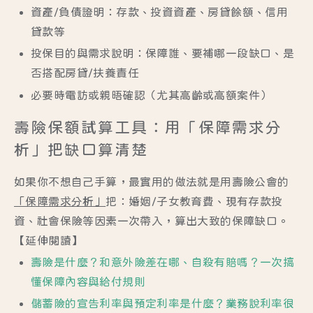
資產/負債證明
：存款、投資資產、房貸餘額、信用
貸款等
投保目的與需求說明
：保障誰、要補哪一段缺口、是
否搭配房貸/扶養責任
必要時電訪或親晤確認
（尤其高齡或高額案件）
壽險保額試算工具：用「保障需求分
析」把缺口算清楚
如果你不想自己手算，最實用的做法就是用壽險公會的
「保障需求分析」
把：婚姻/子女教育費、現有存款投
資、社會保險等因素一次帶入，算出大致的保障缺口。
【延伸閱讀】
壽險是什麼？和意外險差在哪、自殺有賠嗎？一次搞
懂保障內容與給付規則
儲蓄險的宣告利率與預定利率是什麼？業務說利率很