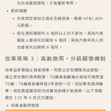
先完成駕訓課程，才能重新考照。
罰則提醒
未依規定參加交通安全講習者，將處 NT$1,800
元罰鍰。
若在通知期限內 6 個月以上仍不參加，其為汽車
駕駛人將被吊扣駕照 6 個月；其為汽車所有人則
也會被吊扣牌照 6 個月。
改革策略 3：高齡換照，分級關懷機制
改革並非要禁止長者開車，而是以
安全關懷
為出發點，
建立更完善的換照制度，70歲長者體檢合格後可換照至
75歲；
75歲長者
維持每3年換照一次，但如果有違規肇
事，須自費至駕訓班完成實地訓練才能換照。以下規範
將於
115 年 5 月
正式實施：
年長者駕照換發