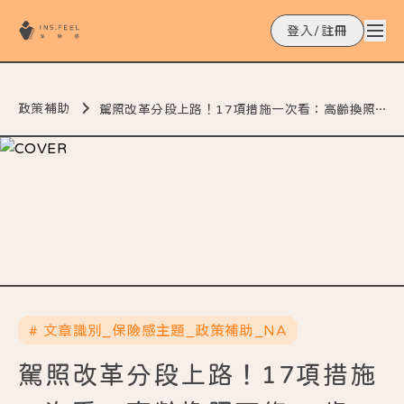
登入/註冊
政策補助
駕照改革分段上路！17項措施一次看：高齡換照下修70歲、筆試取消是非題
# 文章識別_保險感主題_政策補助_NA
駕照改革分段上路！17項措施