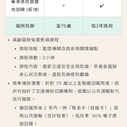
肇事者自費實
❌
✔️
地訓練 (新增)
駕照效期
至75歲
每3年換照
高齡駕駛免費教育課程
課程地點：監理機關及路老師關懷據點
課程時數：2小時
課程內容：最新交通安全法規知識、年長者駕駛
身心狀況教育、道路危險感知體驗
乘車補助優惠：
針對
70 歲以上
主動繳回駕照者，政
府也設計了交通補助回饋機制，鼓勵以公共運輸取代
自行駕駛。
繳回駕照後 2 年內，持「敬老卡（社福卡）」搭
乘公共運輸（含計程車），每月享
50% 電子票
證回饋
。