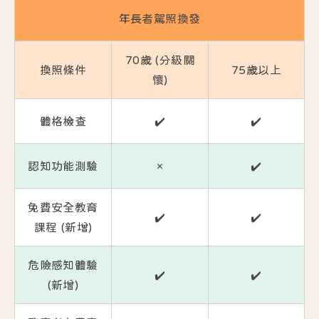
年長者駕照換發
70歲 (分級關
換照條件
75歲以上
懷)
體格檢查
✔️
✔️
認知功能測驗
❌
✔️
免費安全教育
✔️
✔️
課程 (新增)
危險感知體驗
✔️
✔️
(新增)