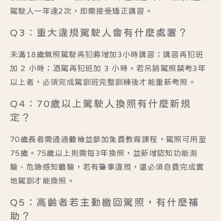
駕駛人一年達2次，即需接受矯正講習。
Q3：重大違規駕駛人會有什麼處置？
未滿18歲無照駕駛再犯將增加3小時講習；講習再犯班
加 2 小時；酒駕再犯班加 3 小時。若吊銷駕照禁考3年
以上者，必須完成駕訓班完整訓練後才能重新考照。
Q4：70歲以上駕駛人換照有什麼新規
定？
70歲長者需通過體檢並參加免費教育課程，駕照可用至
75歲。75歲以上則需每3年換照，並新增認知功能測
驗、危險感知體驗，若有肇事違規，還必須自費完成實
地駕訓才能換照。
Q5：高齡者若主動繳回駕照，有什麼補
助？