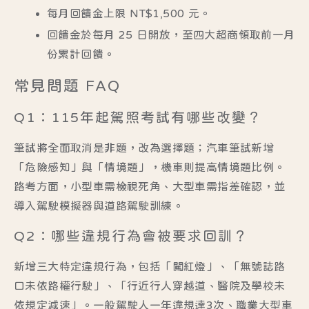
每月回饋金上限 NT$
1,500 元
。
回饋金於每月 25 日開放，至四大超商領取前一月
份累計回饋。
常見問題 FAQ
Q1：115年起駕照考試有哪些改變？
筆試將全面取消是非題，改為選擇題；汽車筆試新增
「危險感知」與「情境題」，機車則提高情境題比例。
路考方面，小型車需檢視死角、大型車需指差確認，並
導入駕駛模擬器與道路駕駛訓練。
Q2：哪些違規行為會被要求回訓？
新增三大特定違規行為，包括「闖紅燈」、「無號誌路
口未依路權行駛」、「行近行人穿越道、醫院及學校未
依規定減速」。一般駕駛人一年違規達3次、職業大型車