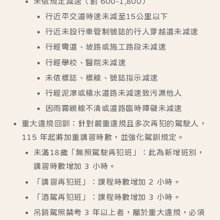
未依規定減速（罰 600-1,800）
行近平交道時速未減至15公里以下
行近未設行車管制號誌的行人穿越道未減速
行經彎道、坡路或施工路段未減速
行經學校、醫院未減速
未依標誌、標線、號誌指示減速
行經泥濘或積水道路未減速致污濕他人
因雨霧視線不清或道路臨時障礙未減速
重大違規回訓：
針對嚴重違規且多次再犯的駕駛人，
115 年起將加重講習時數，並強化駕訓規定。
未滿18歲「無照駕駛再犯班」：此為新增班別，
講習時數增加 3 小時。
「講習再犯班」：課程時數增加 2 小時。
「酒駕再犯班」：課程時數增加 3 小時。
吊銷駕照禁考 3 年以上者，屬於重大違規，必須