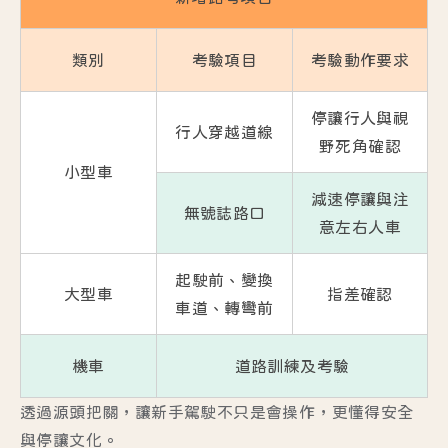
類別
考驗項目
考驗動作要求
停讓行人與視
行人穿越道線
野死角確認
小型車
減速停讓與注
無號誌路口
意左右人車
起駛前、變換
大型車
指差確認
車道、轉彎前
機車
道路訓練及考驗
透過源頭把關，讓新手駕駛不只是會操作，更懂得安全
與停讓文化。