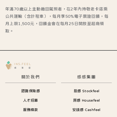
年滿70歲以上主動繳回駕照者，在2年內持敬老卡搭乘
公共運輸（含計程車），每月享50%電子票證回饋，每
月上限1,500元，回饋金會在每月25日開放至超商領
取。
關於我們
感感集團
認識保險感
股感 Stockfeel
人才招募
房感 Housefeel
服務條款
安錢感 Cashfeel