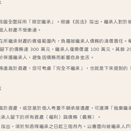
承
，我國全面採用「限定繼承」。根據
《民法》
指出，繼承人對於
個人財產不受牽連。
在所繼承財產的價值範圍內，負擔被繼承人債務的清償責任。
留下的債務達 300 萬元，繼承人僅需償還 100 萬元，其餘 
於保護繼承人，避免因債務而影響自身生活。
務遠高於資產，您可考慮「完全不繼承」，也就是下來提到的
承
高於資產，或您基於個人考量不願承接遺產，可選擇「拋棄繼
繼承人留下的所有資產（權利）與債務（義務）。
》
指出，須於知悉得繼承之日起三個月內，以書面向被繼承人戶