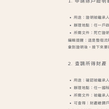
1. 申請除戶證明
用途
：證明被繼承
辦理地點
：任一戶
所需文件
：死亡證
編輯提醒：這是整個流
拿到證明後，接下來要
2. 查調所得財產
用途
：確認被繼承
辦理地點
：任一國
所需文件
：被繼承
可查得
：財產總歸