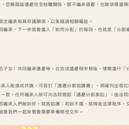
承，您將與該遺產完全脫離關係，既不繼承資產，也無須償還債
限定繼承有其申請期限，以免錯過相關權益。
同繼承，下一步就會進入「如何分配」的階段，也就是「分割
名子女）共同繼承遺產時，在完成遺產稅申報後，便需進行「
繼承人能達成共識，可簽訂「遺產分割協議書」，明確列出每位
不一致，任何繼承人皆可向法院提起「遺產分割訴訟」，由法院
若繼承人們能談好，就簽協議；若談不攏，就得走法律程序，
接著我們一起來看看需要準備哪些文件。