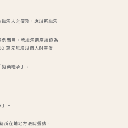
被繼承人之債務，應以所繼承
舉例而言，若繼承遺產總值為
200 萬元無須以個人財產償
「拋棄繼承」。
承」。
籍所在地地方法院聲請。