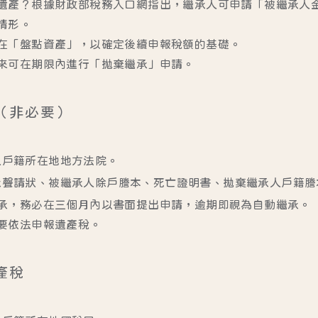
遺產？根據
財政部稅務入口網
指出，繼承人可申請「被繼承人
情形。
在「盤點資產」，以確定後續申報稅額的基礎。
來可在期限內進行「拋棄繼承」申請。
承（非必要）
人戶籍所在地地方法院。
承聲請狀、被繼承人除戶謄本、死亡證明書、拋棄繼承人戶籍謄
承，務必在三個月內以書面提出申請，逾期即視為自動繼承。
要依法申報遺產稅。
產稅