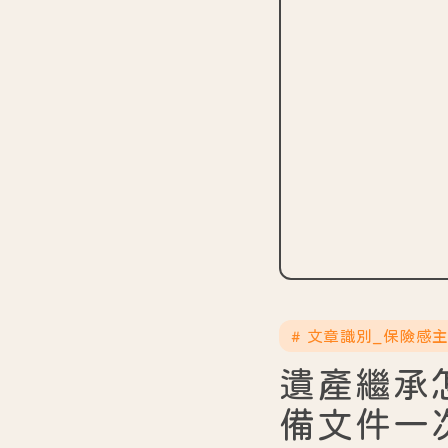
# 文章識別_保險感
遺產繼承
備文件一