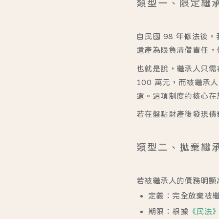
類型一、限定繼
自民國 98 年修法後
遺產為限負清償責任，
也就是說，繼承人只需
100 萬元，而被繼承人
還。這項制度的核心在
若在盤點財產後發現債
類型二、拋棄繼
若被繼承人的債務明顯
定義
：完全放棄被
期限
：根據
《民法