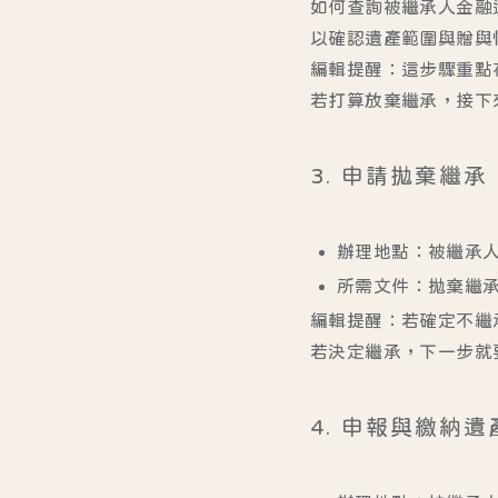
如何查詢被繼承人金融
以確認遺產範圍與贈與
編輯提醒：這步驟重點
若打算放棄繼承，接下
3. 申請拋棄繼
辦理地點
：被繼承
所需文件
：拋棄繼
編輯提醒：若確定不繼
若決定繼承，下一步就
4. 申報與繳納遺