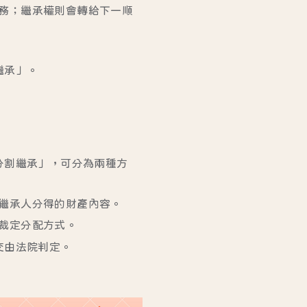
務；繼承權則會轉給下一順
繼承」。
分割繼承」，可分為兩種方
繼承人分得的財產內容。
裁定分配方式。
交由法院判定。