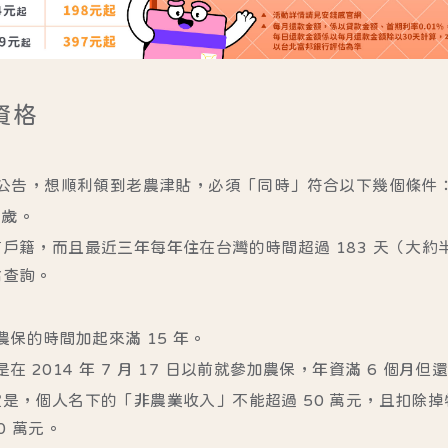
資格
公告
，想順利領到老農津貼，必須「同時」符合以下幾個條件
 歲。
有戶籍，而且
最近三年每年住在台灣的時間超過 183 天
（大約
站查詢
。
農保的時間加起來滿
15 年
。
在 2014 年 7 月 17 日以前就參加農保，年資滿 6 個月但
是，個人名下的「非農業收入」不能超過 50 萬元，且扣除
0 萬元。