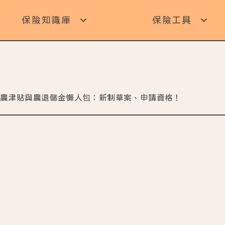
保險知識庫
保險工具
 老農津貼與農退儲金懶人包：新制草案、申請資格！