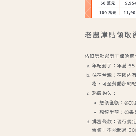
老農津貼領取
依照
勞動部勞工保險局
年紀到了
：年滿 65
住在台灣
：在國內
格，可至
勞動部網
務農夠久
：
想領全額
：參加
想領半額
：如果是
排富條款
：現行規定
價值」不能超過 50