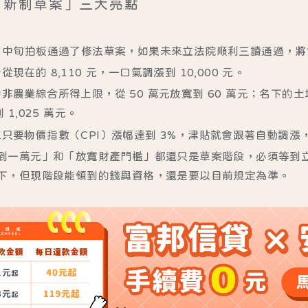
貼「新制草案」三大亮點
 1 月中旬拍板通過了修法草案，如果未來立法院順利三讀通過，
從現在的 8,110 元，一口氣調漲到
10,000 元
。
非農業綜合所得上限，從 50 萬元放寬到 60 萬元；名下的
 1,025 萬元。
來只要
物價指數（CPI）
漲幅達到 3%，津貼就會跟著自動調漲
到一萬元」和「放寬財產門檻」都還只是
草案階段
，必須等到
下，但現階段能領到的錢與資格，還是要以目前規定為準。