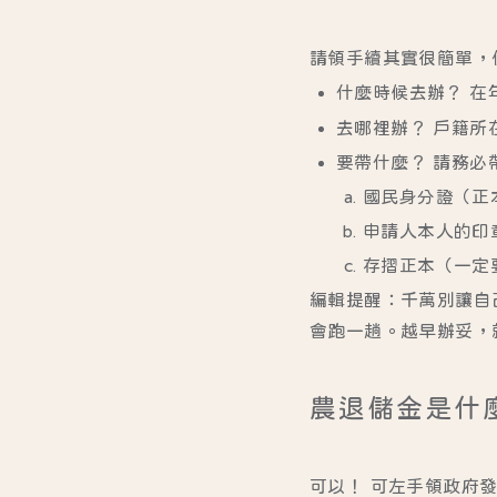
請領手續其實很簡單，
什麼時候去辦？
在
去哪裡辦？
戶籍所
要帶什麼？
請務必帶
國民身分證（正
申請人本人的印
存摺正本（一定
編輯提醒：
千萬別讓自
會跑一趟。越早辦妥，
農退儲金是什
可以！
可左手領
政府