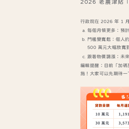
2026 老農津
行政院在 2026 年
每個月領更多
：預計
門檻變寬鬆
：個人的
500 萬元大幅放寬到
跟著物價調漲
：未
編輯提醒：
目前「加碼
施！大家可以先期待一