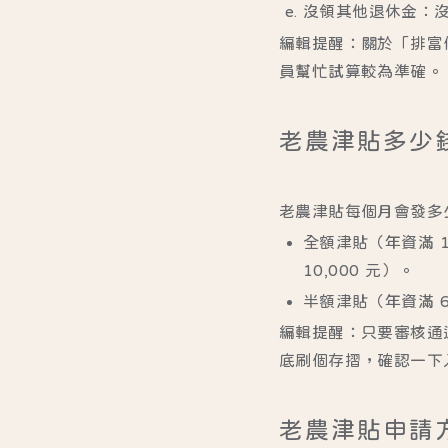
沒領其他退休金
：
編輯提醒：
關於「排富
員幫忙試算較為準確。
老農津貼多少
老農津貼每個月會發多
全額津貼（年資滿 1
10,000 元）。
半額津貼（年資滿 6
編輯提醒：
只要審核通
底刷個存摺，確認一下
老農津貼申請