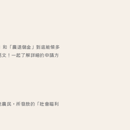
貼」和「農退儲金」到底能領多
話文！一起了解詳細的申請方
老農民，所發放的「社會福利