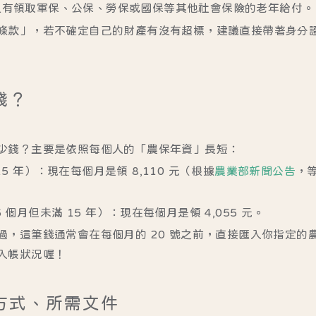
沒有領取軍保、公保、勞保或國保等其他社會保險的老年給付。
條款」，若不確定自己的財產有沒有超標，建議直接帶著身分
錢？
少錢？主要是依照每個人的「農保年資」長短：
5 年）
：現在每個月是領
8,110 元
（根據
農業部新聞公告
，
 個月但未滿 15 年）
：現在每個月是領
4,055 元
。
過，這筆錢通常會在每個月的 20 號之前，直接匯入你指定的
入帳狀況喔！
方式、所需文件