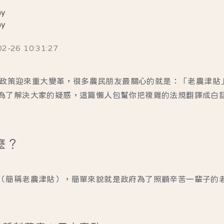
my
my
26 10:31:27
業福利政策迎來重大變革，很多農民朋友最關心的就是：「老農津
為了解決大家的疑惑，這篇懶人包幫你把複雜的法規翻譯成白
麼？
（簡稱老農津貼），簡單來說就是政府為了照顧辛苦一輩子的