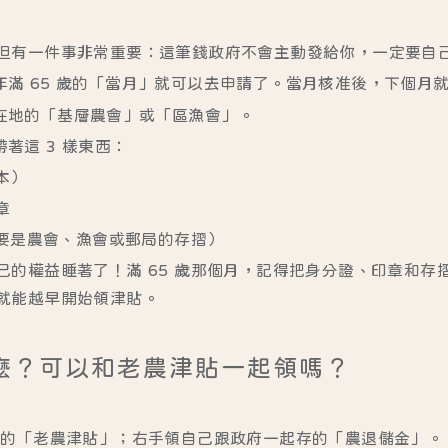
但有一件事非常重要：
這筆錢政府不會主動發給你，一定要自
年滿 65 歲的「當月」就可以去申請了。當月核准後，下個月
在地的「基層農會」或「區漁會」。
著這 3 樣東西：
本）
章
要是農會、漁會或郵局的存摺）
己的權益睡著了！滿 65 歲那個月，記得把身分證、印章和存
就能越早開始領津貼。
麼？可以和老農津貼一起領嗎？
發的「老農津貼」
；右手領
自己跟政府一起存的「農退儲金」
。