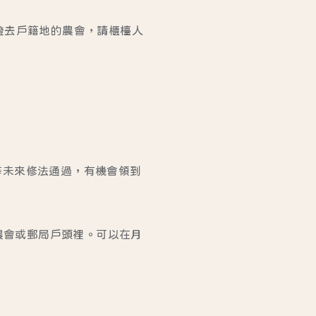
證去戶籍地的農會，請櫃檯人
等未來修法通過，有機會領到
農會或郵局戶頭裡。可以在月