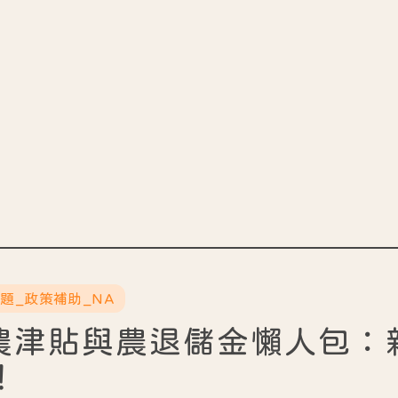
主題_政策補助_NA
 老農津貼與農退儲金懶人包
！