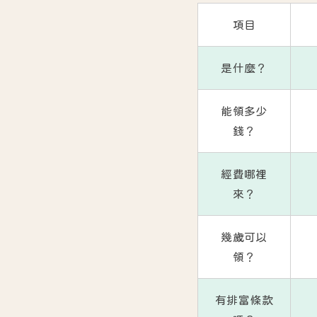
項目
是什麼？
能領多少
錢？
經費哪裡
來？
幾歲可以
領？
有排富條款