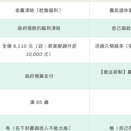
老農津貼（社會福利）
農民退休
政府發放的福利津貼
自己與政
全額
8,110 元
（註：草案擬調升至
活越久領越多（
10,000 元
）
【修法新制】
政府預算支付
滿 65 歲
有
（名下財產與收入不能太高）
無
（自己