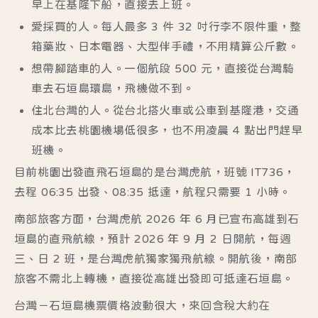
早上在基隆下船，直接去上班。
愛採買的人。每人最多 3 件 32 吋行李不限件重，整
箱藥妝、日本電器、大型伴手禮，不用精算公斤數。
想帶腳踏車的人。一個航段 500 元，直接從台灣騎
車去石垣島環島，飛機做不到。
住北台灣的人。從台北搭火車或公車到基隆港，交通
成本比去桃園機場低很多，也不用凌晨 4 點出門趕早
班機。
目前桃園出發直飛石垣島的是台灣虎航，班號 IT736，
去程 06:35 出發、08:35 抵達，航程只需要 1 小時。
南部旅客方面，
台灣虎航
2026 年 6 月已宣布高雄到石
垣島的直飛航線，預計 2026 年 9 月 2 日開航，每週
三、日 2 班，是台灣虎航獨家獨飛航線。開航後，南部
旅客不需北上轉機，直接從高雄出發即可抵達石垣島。
台灣－石垣島機票價格波動很大，來回含稅大約在