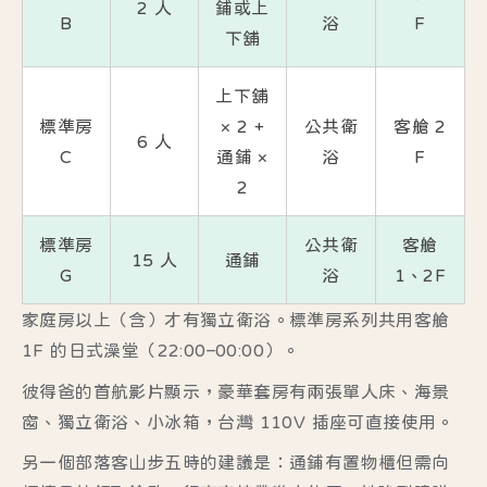
2 人
鋪或上
B
浴
F
下舖
上下舖
標準房
× 2 +
公共衛
客艙 2
6 人
C
通鋪 ×
浴
F
2
標準房
公共衛
客艙
15 人
通鋪
G
浴
1、2F
家庭房以上（含）才有獨立衛浴。標準房系列共用客艙
1F 的日式澡堂（22:00–00:00）。
彼得爸的首航影片顯示，豪華套房有兩張單人床、海景
窗、獨立衛浴、小冰箱，台灣 110V 插座可直接使用。
另一個部落客山步五時的建議是：通鋪有置物櫃但需向