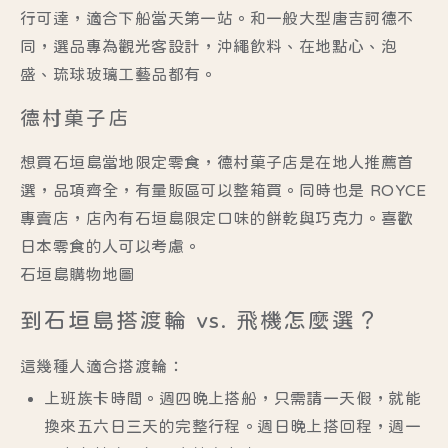
行可達，適合下船當天第一站。和一般大型唐吉訶德不
同，選品專為觀光客設計，沖繩飲料、在地點心、泡
盛、琉球玻璃工藝品都有。
德村菓子店
想買石垣島當地限定零食，德村菓子店是在地人推薦首
選，品項齊全，有量販區可以整箱買。同時也是 ROYCE
專賣店，店內有石垣島限定口味的餅乾與巧克力。喜歡
日本零食的人可以考慮。
石垣島購物地圖
到石垣島搭渡輪 vs. 飛機怎麼選？
這幾種人適合搭渡輪：
上班族卡時間。週四晚上搭船，只需請一天假，就能
換來五六日三天的完整行程。週日晚上搭回程，週一