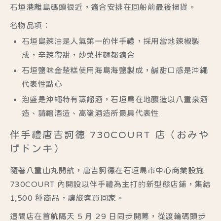
石垣港離島碼頭很近，適合安排在回船前最後掃貨。
名物品項：
石垣島辣油是人氣第一的伴手禮，採用當地辣椒製
成，辛辣帶甜，炒菜拌麵都適合
石垣鹽味金楚糕使用海島海鹽製成，鹹甜口感是沖繩
代表性點心
泡盛是沖繩特有蒸餾酒，石垣島在地釀造以八重泉酒
造、請福酒造、高嶺酒造所最具代表性
伴手禮唐吉訶德 730COURT 店（おみや
げドンキ）
隨著八重山丸開航，唐吉訶德在石垣島市中心商業設施
730COURT 內開設以伴手禮為主打的新型態店鋪，集結
1,500 種商品，讓旅客買回家。
這間店在首航隔天 5 月 29 日同步開幕，從渡輪碼頭步