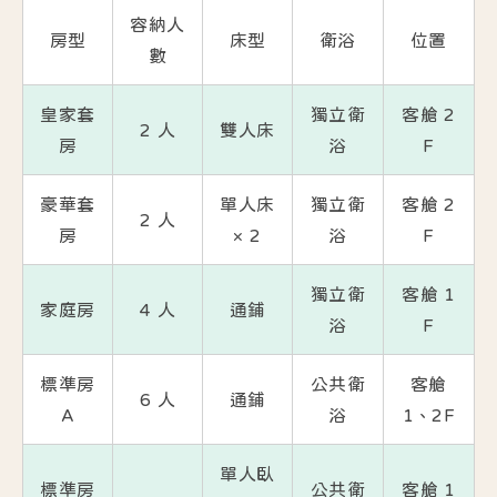
容納人
房型
床型
衛浴
位置
數
皇家套
獨立衛
客艙 2
2 人
雙人床
房
浴
F
豪華套
單人床
獨立衛
客艙 2
2 人
房
× 2
浴
F
獨立衛
客艙 1
家庭房
4 人
通鋪
浴
F
標準房
公共衛
客艙
6 人
通鋪
A
浴
1、2F
單人臥
標準房
公共衛
客艙 1