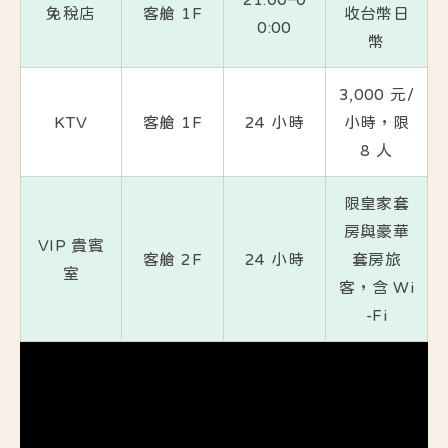
免稅店
客艙 1F
收台幣日
0:00
幣
3,000 元/
KTV
客艙 1F
24 小時
小時，限
8 人
限皇家套
房與豪華
VIP 貴賓
客艙 2F
24 小時
套房旅
室
客，含 Wi
-Fi