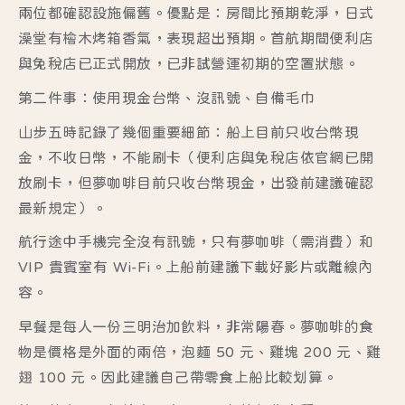
兩位都確認設施偏舊。優點是：房間比預期乾淨，日式
澡堂有檜木烤箱香氣，表現超出預期。首航期間便利店
與免稅店已正式開放，已非試營運初期的空置狀態。
第二件事：使用現金台幣、沒訊號、自備毛巾
山步五時記錄了幾個重要細節：船上目前只收台幣現
金，不收日幣，不能刷卡（便利店與免稅店依官網已開
放刷卡，但夢咖啡目前只收台幣現金，出發前建議確認
最新規定）。
航行途中手機完全沒有訊號
，只有夢咖啡（需消費）和
VIP 貴賓室有 Wi-Fi。上船前建議下載好影片或離線內
容。
早餐是每人一份三明治加飲料，非常陽春。夢咖啡的食
物是價格是外面的兩倍，泡麵 50 元、雞塊 200 元、雞
翅 100 元。因此建議自己帶零食上船比較划算。