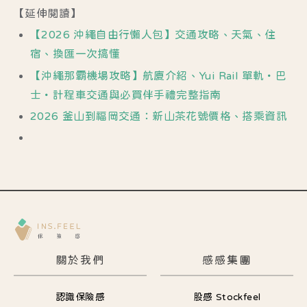
【延伸閱讀】
【2026 沖繩自由行懶人包】交通攻略、天氣、住
宿、換匯一次搞懂
【沖繩那霸機場攻略】航廈介紹、Yui Rail 單軌・巴
士・計程車交通與必買伴手禮完整指南
2026 釜山到福岡交通：新山茶花號價格、搭乘資訊
關於我們
感感集團
認識保險感
股感 Stockfeel