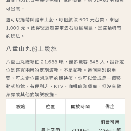
海關也因此省去等待托運行李的時間，約 20–30 分鐘就
可出關。
還可以攜帶腳踏車上船，每個航段 500 元台幣，來回
1,000 元。彼得爸這趟帶車去石垣島環島，是渡輪特有
的玩法。
八重山丸船上設施
八重山丸總噸位 21,688 噸，最多載客 545 人，設計定
位是客貨兩用的定期渡輪，不是郵輪。這個區別很重
要，可以定位這趟旅程的期待值。你可以當成是一個移
動式旅館，有便利店、KTV、咖啡廳和餐廳。但沒有健
身房或其他的娛樂設施。
設施
位置
開放時間
備注
消費可用
最上層甲
21:00–0
Wi-Fi，販