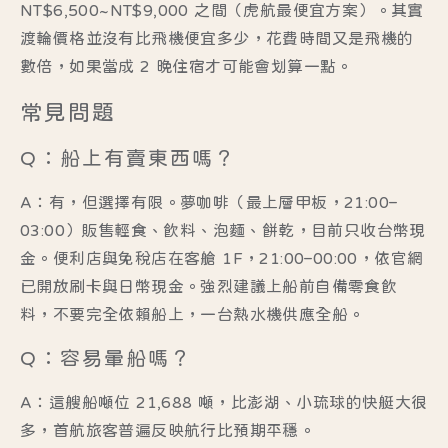
NT$6,500~NT$9,000 之間（虎航最便宜方案）。其實
渡輪價格並沒有比飛機便宜多少，花費時間又是飛機的
數倍，如果當成 2 晚住宿才可能會划算一點。
常見問題
Q：船上有賣東西嗎？
A：有，但選擇有限。夢咖啡（最上層甲板，21:00–
03:00）販售輕食、飲料、泡麵、餅乾，目前只收台幣現
金。便利店與免稅店在客艙 1F，21:00–00:00，依官網
已開放刷卡與日幣現金。強烈建議上船前自備零食飲
料，不要完全依賴船上，一台熱水機供應全船。
Q：容易暈船嗎？
A：這艘船噸位 21,688 噸，比澎湖、小琉球的快艇大很
多，首航旅客普遍反映航行比預期平穩。