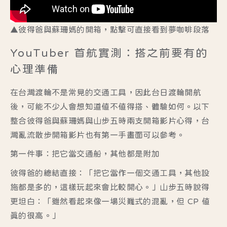
▲彼得爸與蘇珊媽的開箱，點擊可直接看到夢咖啡段落
YouTuber 首航實測：搭之前要有的
心理準備
在台灣渡輪不是常見的交通工具，因此台日渡輪開航
後，可能不少人會想知道值不值得搭、體驗如何。以下
整合
彼得爸與蘇珊媽
與
山步五時
兩支開箱影片心得，
台
灣亂流散步
開箱影片也有第一手畫面可以參考。
第一件事：把它當交通船，其他都是附加
彼得爸的總結直接：「把它當作一個交通工具，其他設
施都是多的，這樣玩起來會比較開心。」山步五時說得
更坦白：「雖然看起來像一場災難式的混亂，但 CP 值
真的很高。」