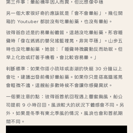
第三件事：暈船機率因人而異，但比想像中穩
另一個大家很好奇的應該就是「會不會暈船」，幾位開
箱的 Youtuber 都說沒有吃暈船藥，也沒有暈船。
彼得爸自述是的易暈船體質，這趟沒吃暈船藥，形容睡
覺時「像在媽媽的嬰兒搖籃裡晃，非常平穩」。山步五
時也沒吃暈船藥，她說：「睡覺時微震動反而助眠。但
早上化妝或盯著手機看，會比較容易暈。」
判斷標準：如果你搭小琉球或澎湖的快艇 30 分鐘以上
會吐，建議出發前備好暈船藥。如果你只是搭高鐵搖晃
會輕微不適，這艘船多數時候不會讓你感覺異狀。
一個要注意的點：彼得爸首航回程遇上薔蜜颱風，船公
司提前 9 小時召回，風浪較大的狀況下體感會不同。另
外，如果是冬季有東北季風的情況，風浪也會和首航期
間不同。