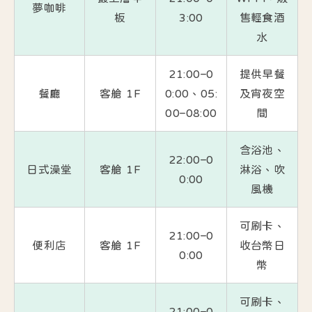
夢咖啡
板
3:00
售輕食酒
水
21:00–0
提供早餐
餐廳
客艙 1F
0:00、05:
及宵夜空
00–08:00
間
含浴池、
22:00–0
日式澡堂
客艙 1F
淋浴、吹
0:00
風機
可刷卡、
21:00–0
便利店
客艙 1F
收台幣日
0:00
幣
可刷卡、
21:00–0