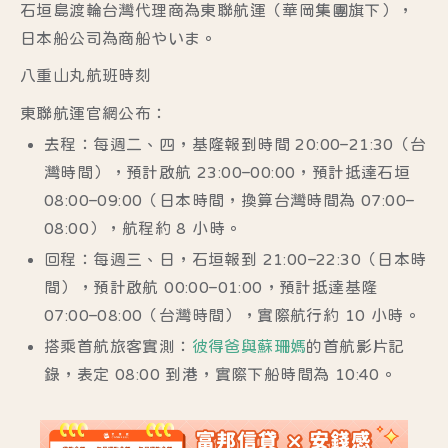
石垣島渡輪台灣代理商為東聯航運（華岡集團旗下），
日本船公司為商船やいま。
八重山丸航班時刻
東聯航運官網
公布：
去程：每週二、四，基隆報到時間 20:00–21:30（台
灣時間），預計啟航 23:00–00:00，預計抵達石垣
08:00–09:00（日本時間，換算台灣時間為 07:00–
08:00），航程約 8 小時。
回程：每週三、日，石垣報到 21:00–22:30（日本時
間），預計啟航 00:00–01:00，預計抵達基隆
07:00–08:00（台灣時間），實際航行約 10 小時。
搭乘首航旅客實測：
彼得爸與蘇珊媽
的首航影片記
錄，表定 08:00 到港，實際下船時間為 10:40。