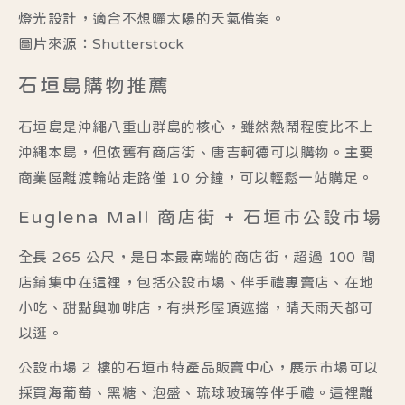
燈光設計，適合不想曬太陽的天氣備案。
圖片來源：Shutterstock
石垣島購物推薦
石垣島是沖繩八重山群島的核心，雖然熱鬧程度比不上
沖繩本島，但依舊有商店街、唐吉軻德可以購物。主要
商業區離渡輪站走路僅 10 分鐘，可以輕鬆一站購足。
Euglena Mall 商店街 + 石垣市公設市場
全長 265 公尺，是日本最南端的商店街，超過 100 間
店鋪集中在這裡，包括公設市場、伴手禮專賣店、在地
小吃、甜點與咖啡店，有拱形屋頂遮擋，晴天雨天都可
以逛。
公設市場 2 樓的石垣市特產品販賣中心，展示市場可以
採買海葡萄、黑糖、泡盛、琉球玻璃等伴手禮。這裡離