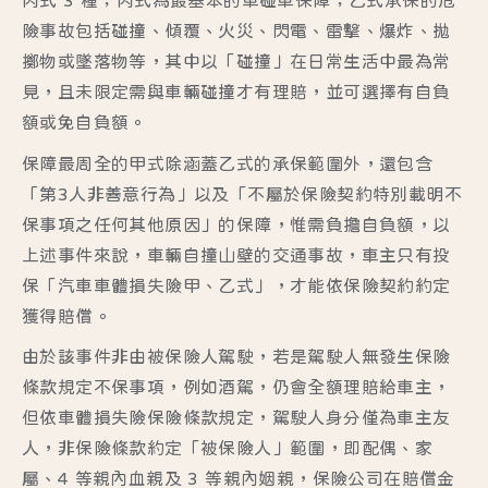
丙式 3 種；丙式為最基本的車碰車保障；乙式承保的危
險事故包括碰撞、傾覆、火災、閃電、雷擊、爆炸、拋
擲物或墜落物等，其中以「碰撞」在日常生活中最為常
見，且未限定需與車輛碰撞才有理賠，並可選擇有自負
額或免自負額。
保障最周全的甲式除涵蓋乙式的承保範圍外，還包含
「第3人非善意行為」以及「不屬於保險契約特別載明不
保事項之任何其他原因」的保障，惟需負擔自負額，以
上述事件來說，車輛自撞山壁的交通事故，車主只有投
保「汽車車體損失險甲、乙式」，才能依保險契約約定
獲得賠償。
由於該事件非由被保險人駕駛，若是駕駛人無發生保險
條款規定不保事項，例如酒駕，仍會全額理賠給車主，
但依車體損失險保險條款規定，駕駛人身分僅為車主友
人，非保險條款約定「被保險人」範圍，即配偶、家
屬、4 等親內血親及 3 等親內姻親，保險公司在賠償金