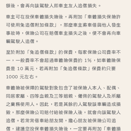
額後，會再向該駕駛人即車主友人追償損失。
車主可在投保車體損失險後，再附加「車體損失保險許
可使用免追償附加條款」，那麼車主將車借與他人發生
事故時，保險公司在賠償車主損失之後，便不會再向車
輛駕駛人追償。
至於附加「免追償條款」的保費，每家保險公司費率不
一，一般費率不會超過車體險保費的 1％，如車體險保
費是 10 萬元，若再附加「免追償條款」保費約只要
1000 元左右。
車體險被保障的駕駛對象包含了被保險人本人、配偶、
同居家屬、四等血親及三等姻親、僱佣的駕駛人及所屬
之業務使用人。因此，若是其餘的人駕駛該車輛造成損
毀，那麼保險公司賠付給被保險人後，就會向該駕駛人
追償。若常常借車給朋友開，擔心朋友被保險公司追
償，建議您投保車體損失險後，一定要再附加「車體損