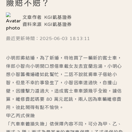
險賠不賠？
文章作者
KGI凱基證券
資料來源
KGI凱基證券
最近更新時間：2025-06-03 18:13:11
小明即將結婚，為了新婚，特地買了一輛新的賓士車，
伴郎小智向小明開口想借車載女友去宜蘭泡湯，小明心
想小智籌備婚禮如此幫忙，二話不說就將車子借給小
智，但是不幸的事發生了，小智因車速過快，自撞山
壁，因撞擊力道過大，造成賓士車車頭幾乎全毀，據估
算，維修費起碼要 80 萬元起跳，兩人因為車輛維修費
用，彼此鬧得有點不愉快。
甲乙丙式保險
「汽車車體損失險」依保障內容不同，可分為甲、乙、