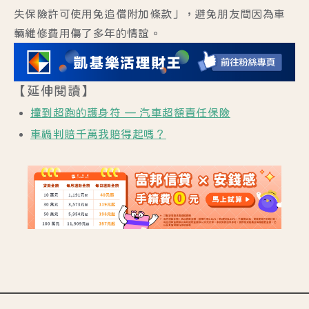
失保險許可使用免追償附加條款」，避免朋友間因為車
輛維修費用傷了多年的情誼。
【延伸閱讀】
撞到超跑的護身符 — 汽車超額責任保險
車禍判賠千萬我賠得起嗎？