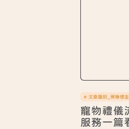
# 文章識別_保險感
寵物禮儀
服務一篇