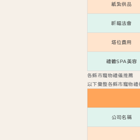
紙紮供品
祈福法會
塔位費用
禮體SPA美容
各縣市寵物禮儀推薦
以下彙整各縣市寵物禮
公司名稱