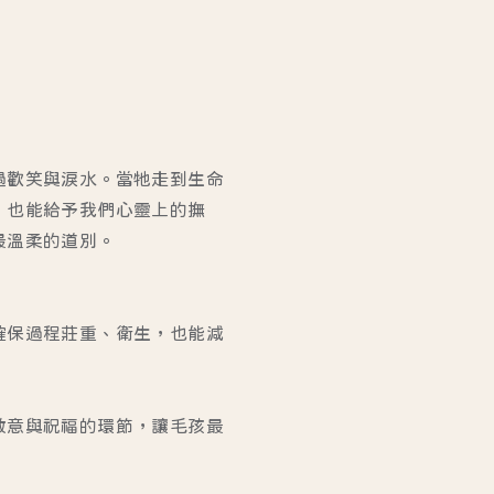
過歡笑與淚水。當牠走到生命
，也能給予我們心靈上的撫
最溫柔的道別。
確保過程莊重、衛生，也能減
敬意與祝福的環節，讓毛孩最