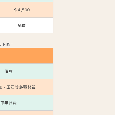
$ 4,500
議價
如下表：
備註
瓷、玉石等多種材質
每年計費