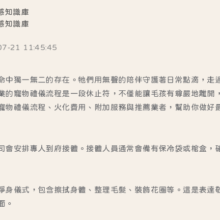
感知識庫
感知識庫
21 11:45:45
命中獨一無二的存在。牠們用無聲的陪伴守護著日常點滴，走
業的
寵物禮儀流程
是一段休止符，不僅能讓毛孩有尊嚴地離開
寵物禮儀流程、火化費用、附加服務與推薦業者
，幫助你做好
司會安排專人到府接體。接體人員通常會備有保冷袋或棺盒，
淨身儀式，包含擦拭身體、整理毛髮、裝飾花圈等。這是表達
面。