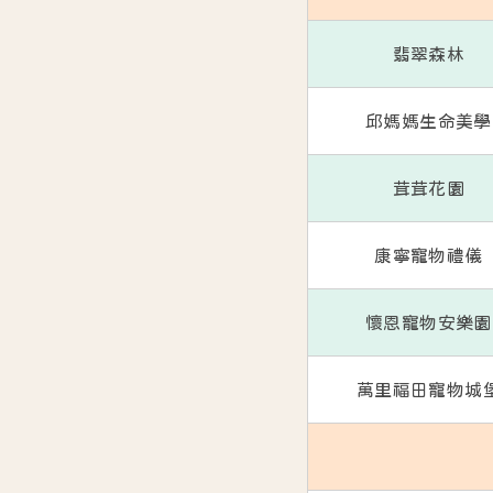
翡翠森林
邱媽媽生命美學
茸茸花園
康寧寵物禮儀
懷恩寵物安樂園
萬里福田寵物城