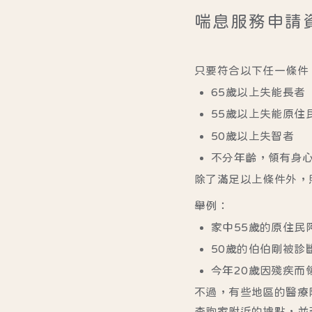
喘息服務申請
只要符合以下任一條件
65歲以上失能長者
55歲以上失能原住
50歲以上失智者
不分年齡，領有身
除了滿足以上條件外，
舉例：
家中55歲的原住民
50歲的伯伯剛被診
今年20歲因殘疾而
不過，有些地區的醫療
查詢家附近的據點，並