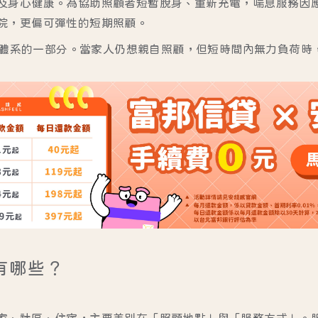
及身心健康。為協助照顧者短暫脫身、重新充電，喘息服務因
院，更偏可彈性的短期照顧。
.0 體系的一部分。當家人仍想親自照顧，但短時間內無力負荷
有哪些？
家、社區、住宿
，主要差別在「照顧地點」與「服務方式」。