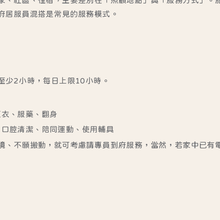
府居服員混搭是常見的服務模式。
至少2小時，每日上限10小時。
更衣、服藥、翻身
、口腔清潔、陪同運動、使用輔具
境、不願搬動，就可考慮請專員到府服務，當然，若家中已有