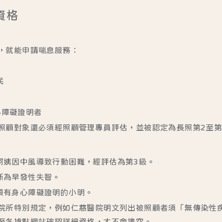
資格
，就能申請喘息服務：
民
心障礙證明者
照顧對象還必須經照顧管理專員評估，並被認定為長照第2至第
阿姨因中風導致行動困難，經評估為第3級。
斷為早發性失智。
領有身心障礙證明的小明。
院所特別規定，例如
仁慈醫院
明文列出被照顧者須「無傳染性
至各據點網站確認詳細資格，才不會撲空。