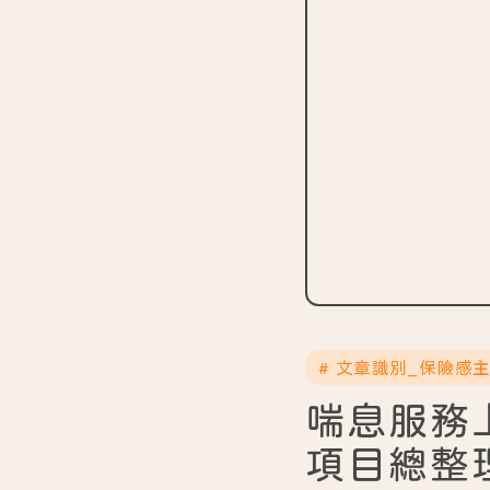
# 文章識別_保險感
喘息服務
項目總整