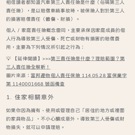
相信讀者都知道汽車第三人責任險是什麼（俗稱第三人
責任險），是以賠償
車禍事故時
，被保險人對於第三人
的損害賠償責任（體傷、財損）。
個人 / 家庭責任險概念雷同，主要承保
因家庭成員的個
人行為
導致第三人受傷、死亡或財物有損害的賠償費
用，主要為下列情況所引起之行為：
💡 【延伸閱讀】>>>
第三責任險是什麼？理賠範圍？第
三人責任險全解析！
圖片來源：
富邦產物個人責任保險 114.05.28 富保業字
第 1140001668 號函備查
1. 住家相關意外
如果你因為擁有、使用或管理自己「居住的地方或裡面
的家具物品」，不小心釀成意外，導致第三人受傷或財
物損失，就可以申請理賠。