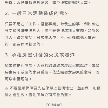
舉例：水管爆裂淹到鄰居、窗戶掉落砸到路人等。
2. 一般日常活動造成的意外
只要不是在「工作、經營事業」時發生的事，例如你在
外面騎腳踏車撞到人、孩子玩耍撞壞別人東西、遛狗咬
到人，這類屬於「日常生活中」不小心造成他人損害
的，都在保障範圍內。
3. 承租房屋引發的火災或爆炸
如果你是租屋族，因為疏忽導致房屋起火或爆炸，導致
房東房子或屋內家具受損，依法需要對房東賠償時，也
可以申請理賠。
⚠️ 不過這項保障要
先在保單上註明地址，並加保、加價
後才會生效
，否則保險公司不會負責。
【注意事項】