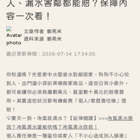
人、漏水害鄰都能賠？保障內
容一次看！
文章作者
鄭希米
資料來源
鄭希米
最近更新時間：2026-07-14 17:34:05
你知道嗎？光是家中水管滲水到鄰居家、狗狗不小心咬
到人、出門遛小孩卻弄壞商家商品，這些日常小意外，
都可能讓你必須負擔數萬元、甚至數十萬元的賠償費
用。其實這些狀況都有機會靠「個人/家庭責任險」理
賠！
💡夏天一到，冷氣就滴水？【延伸閱讀】>>>
冷氣滴水原
因？冷氣滴水還能吹嗎？冷氣滴水自救！
個人責任險是一種當你或家人「不小心造成別人損害」