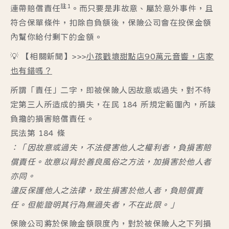
註1
連帶賠償責任
。而只要是
非故意、屬於意外事件
，且
符合保單條件，扣除自負額後，保險公司會在投保金額
內幫你給付剩下的金額。
💡 【相關新聞】>>>
小孩戳壞甜點店90萬元音響，店家
也有錯嗎？
所謂「責任」二字，即被保險人因故意或過失，對不特
定第三人所造成的損失，在民 184 所規定範圍內，所該
負擔的損害賠償責任。
民法第 184 條
：「因故意或過失，不法侵害他人之權利者，負損害賠
償責任。故意以背於善良風俗之方法，加損害於他人者
亦同。
違反保護他人之法律，致生損害於他人者，負賠償責
任。但能證明其行為無過失者，不在此限。」
保險公司將於保險金額限度內，對於被保險人之下列損