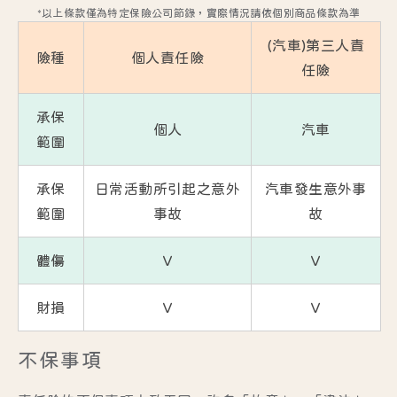
*以上條款僅為特定保險公司節錄，實際情況請依個別商品條款為準
(汽車)第三人責
險種
個人責任險
任險
承保
個人
汽車
範圍
承保
日常活動所引起之意外
汽車發生意外事
範圍
事故
故
體傷
Ｖ
Ｖ
財損
Ｖ
Ｖ
不保事項