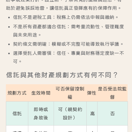
助於避免誤踩地雷，讓信託真正發揮應有的保障作用。
信託不是避稅工具
：稅務上仍需依法申報與繳納。
不是所有資產都適合信託
：需考量流動性、管理難度
與未來用途。
契約條文需明確
：模糊或不完整可能導致執行爭議。
選擇受託人需審慎
：信任、專業與財務穩定度缺一不
可。
信託與其他財產規劃方式有何不同？
可否保留控制
是否受法院監
規劃方式
生效時間
彈性
權
督
即時或
可（視契約
信託
高
否
身故後
設計）