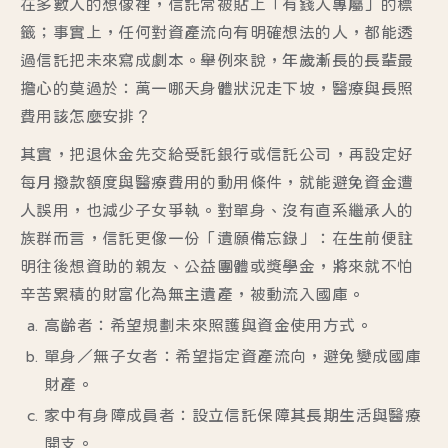
在多數人的想像裡，信託常被貼上「有錢人專屬」的標
籤；事實上，任何對資產流向有明確想法的人，都能透
過信託把未來寫成劇本。舉例來說，年歲漸長的長輩最
擔心的莫過於：萬一哪天身體狀況走下坡，醫療與長照
費用該怎麼安排？
其實，把退休金先交給受託銀行或信託公司，再設定好
每月撥款額度與醫療費用的動用條件，就能避免資金遭
人誤用，也減少子女爭執。對單身、沒有直系繼承人的
族群而言，信託更像一份「遺願備忘錄」：在生前便註
明往後想資助的親友、公益團體或獎學金，將來就不怕
辛苦累積的財富化為無主遺產，被動流入國庫。
高齡者：
希望規劃未來照護與資金使用方式。
單身／無子女者
：希望指定資產流向，避免變成國庫
財產。
家中有身障成員者
：設立信託保障其長期生活與醫療
開支。