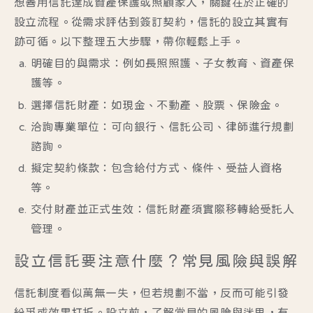
想善用信託達成資產保護或照顧家人，關鍵在於正確的
設立流程。從需求評估到簽訂契約，信託的設立其實有
跡可循。以下整理五大步驟，帶你輕鬆上手。
明確目的與需求
：例如長照照護、子女教育、資產保
護等。
選擇信託財產
：如現金、不動產、股票、保險金。
洽詢專業單位
：可向銀行、信託公司、律師進行規劃
諮詢。
擬定契約條款
：包含給付方式、條件、受益人資格
等。
交付財產並正式生效
：信託財產須實際移轉給受託人
管理。
設立信託要注意什麼？常見風險與誤解
信託制度看似萬無一失，但若規劃不當，反而可能引發
紛爭或效果打折。設立前，了解常見的風險與迷思，有