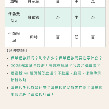
遺囑
身故後
否
中
是
保險受
身故後
否
中
否
益人
生前贈
即時
否
低
否
與
【延伸閱讀】
保單借款好嗎？利率多少？保單借款需要注意什麼？
2025儲蓄險全攻略！有哪些風險？我適合購買嗎？
遺產稅 vs 贈與稅怎麼選？不動產、股票、保險傳承
節稅攻略
遺產稅免稅額是什麼？遺產稅扣除額差在哪？遺產稅
申報流程？遺產稅計算！