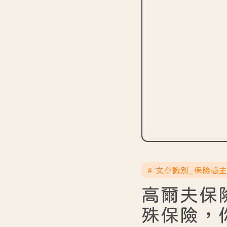
# 文章識別_保險感
高爾夫保
殊保險，