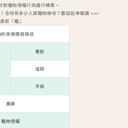
針對寵物侵權行為進行補償。
了！全球有多少人買寵物險呢？歡迎延伸閱讀 >>>
投資新「寵」
險的常見理賠項目
看診
住院
手術
喪葬
寵物侵權