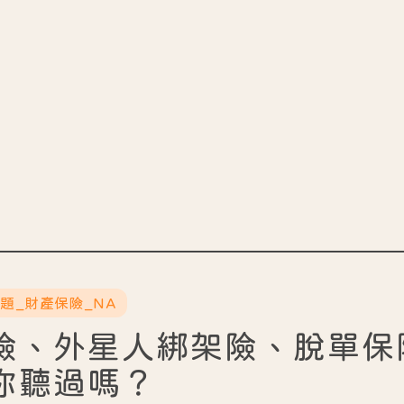
主題_財產保險_NA
險、外星人綁架險、脫單保
你聽過嗎？