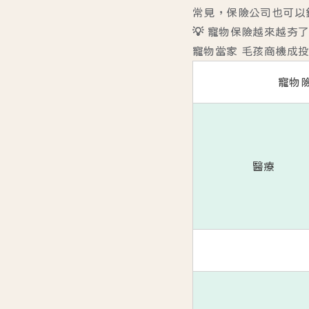
常見，保險公司也可以
💡 寵物保險越來越夯
寵物當家 毛孩商機成
寵物
醫療