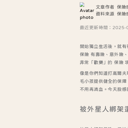
文章作者
保險
資料來源
保險
最近更新時間：2025-07-
開始獨立生活後，就有
保險 有壽險、意外險
非常「歡樂」的 保險 
像是你們知道打高爾夫
毛小孩提供健全的保障
不用再淌血。今天股感
被外星人綁架