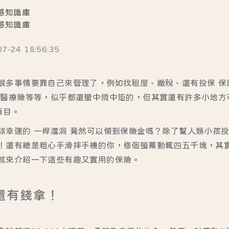
感知識庫
感知識庫
24 18:56:35
很多事情要靠自己來管理了，例如找租屋、繳稅、還有投保 保
、醫療險等等，似乎都還蠻中規中矩的，但其實還有許多小地方
項目。
球幸運的 一桿進洞 竟然可以領到保險金嗎？除了幫人類小孩
！還有總是粗心手滑摔手機的你，修個螢幕動輒四五千塊，其實
就來介紹一下這些有趣又實用的保險。
還有錢拿！