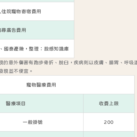
人住院寵物寄宿費用
協尋廣告費用
、
國泰產險
，整理：股感知識庫
現的意外傷害有跑步骨折、脫臼，疾病則以皮膚、腸胃、呼吸
發現並不便宜。
寵物醫療費用
醫療項目
收費上限
一般掛號
200