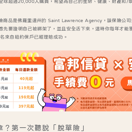
全球超過20,000人購買，希望為自己的生命、健康、財產和
保險商品是佛羅里達州的
Saint Lawrence Agency
，該保險公司
首先要證明自己被綁架了，並且安全活下來，這時你每年才能
兩名來自紐約保戶已經理賠成功。
拿？第一次聽說「脫單險」