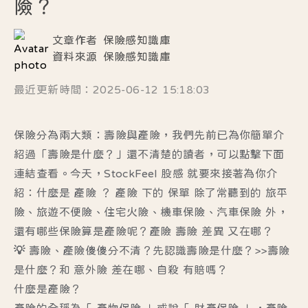
險？
文章作者
保險感知識庫
資料來源
保險感知識庫
最近更新時間：2025-06-12 15:18:03
保險分為兩大類：壽險與產險，我們先前已為你簡單介
紹過「壽險是什麼？」還不清楚的讀者，可以點擊下面
連結查看。今天，StockFeel 股感 就要來接著為你介
紹：什麼是 產險 ？ 產險 下的 保單 除了常聽到的 旅平
險、旅遊不便險、住宅火險、機車保險、汽車保險 外，
還有哪些保險算是產險呢？產險 壽險 差異 又在哪？
💡 壽險、產險傻傻分不清？先認識壽險是什麼？>>
壽險
是什麼？和 意外險 差在哪、自殺 有賠嗎？
什麼是產險？