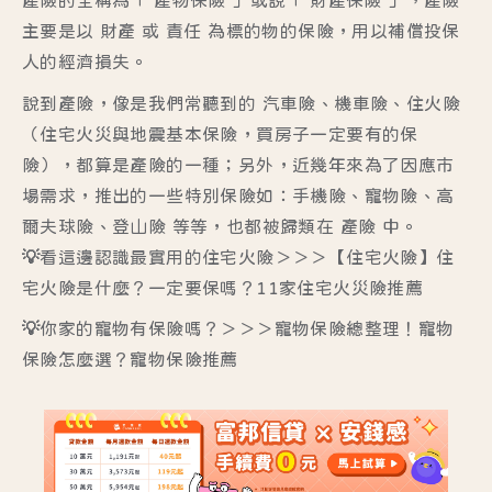
產險的全稱為「 產物保險 」或說「 財產保險 」，產險
主要是以 財產 或 責任 為標的物的保險，用以補償投保
人的經濟損失。
說到產險，像是我們常聽到的 汽車險、機車險、住火險
（住宅火災與地震基本保險，買房子一定要有的保
險），都算是產險的一種；另外，近幾年來為了因應市
場需求，推出的一些特別保險如：手機險、寵物險、高
爾夫球險、登山險 等等，也都被歸類在 產險 中。
💡看這邊認識最實用的住宅火險
＞＞＞
【住宅火險】住
宅火險是什麼？一定要保嗎？11家住宅火災險推薦
💡你家的寵物有保險嗎？
＞＞＞
寵物保險總整理！寵物
保險怎麼選？寵物保險推薦