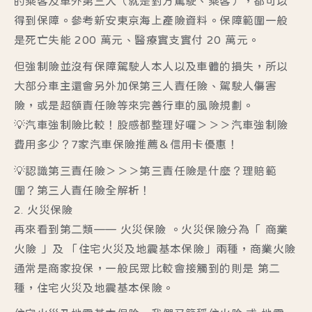
的乘客及車外第三人（就是對方駕駛、乘客），都可以
得到保障。參考
新安東京海上產險資料
。保障範圍一般
是死亡失能 200 萬元、醫療實支實付 20 萬元。
但強制險並沒有保障駕駛人本人以及車體的損失，所以
大部分車主還會另外加保第三人責任險、駕駛人傷害
險，或是超額責任險等來完善行車的風險規劃。
💡
汽車強制險比較！股感都整理好囉＞＞＞
汽車強制險
費用多少？7家汽車保險推薦＆信用卡優惠！
💡
認識第三責任險＞＞＞
第三責任險是什麼？理賠範
圍？第三人責任險全解析！
2. 火災保險
再來看到第二類—— 火災保險 。火災保險分為「 商業
火險 」及 「住宅火災及地震基本保險」兩種，商業火險
通常是商家投保，一般民眾比較會接觸到的則是 第二
種，住宅火災及地震基本保險。