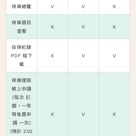
保單總覽
V
V
X
保單資訊
X
V
X
查看
投保紀錄
PDF 檔下
X
V
V
載
保險理賠
線上申請
(每次 訂
閱，一年
得免費申
X
V
X
請 一次)
(預計 202