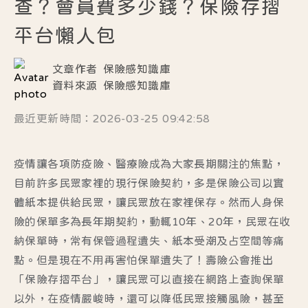
查？會員費多少錢？保險存摺
平台懶人包
文章作者
保險感知識庫
資料來源
保險感知識庫
最近更新時間：2026-03-25 09:42:58
疫情讓各項防疫險、醫療險成為大家長期關注的焦點，
目前許多民眾家裡的現行保險契約，多是保險公司以實
體紙本提供給民眾，讓民眾放在家裡保存。然而人身保
險的保單多為長年期契約，動輒10年、20年，民眾在收
納保單時，常有保管過程遺失、紙本受潮及占空間等痛
點。但是現在不用再害怕保單遺失了！壽險公會推出
「
保險存摺平台
」，讓民眾可以直接在網路上查詢保單
以外，在疫情嚴峻時，還可以降低民眾接觸風險，甚至