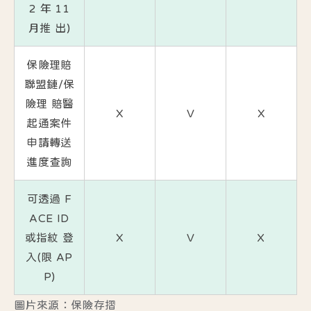
2 年 11
月推 出)
保險理賠
聯盟鏈/保
險理 賠醫
X
V
X
起通案件
申請轉送
進度查詢
可透過 F
ACE ID
或指紋 登
X
V
Ｘ
入(限 AP
P)
圖片來源：保險存摺