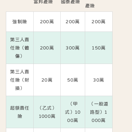
富邦產險
國泰產險
產險
強制險
200萬
200萬
200萬
第三人責
任險（體
200萬
300萬
150萬
傷）
第三人責
任險（財
20萬
50萬
30萬
損）
（甲
（一般道
超額責任
（乙式）
式）10
路型）1
險
1000萬
00萬
000萬