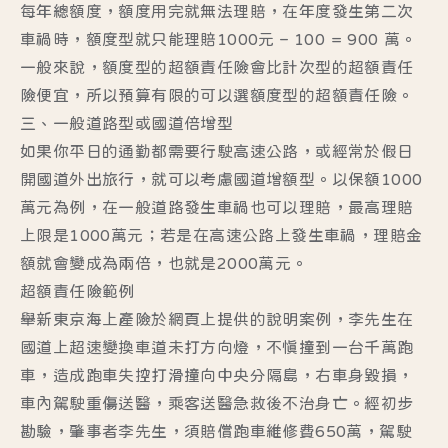
每年總額度，額度用完就無法理賠，在年度發生第二次
車禍時，額度型就只能理賠1000元 – 100 = 900 萬。
一般來說，額度型的超額責任險會比計次型的超額責任
險便宜，所以預算有限的可以選額度型的超額責任險。
三、一般道路型或國道倍增型
如果你平日的通勤都需要行駛高速公路，或經常於假日
開國道外出旅行，就可以考慮國道增額型。以保額1000
萬元為例，在一般道路發生車禍也可以理賠，最高理賠
上限是1000萬元；若是在高速公路上發生車禍，理賠金
額就會變成為兩倍，也就是2000萬元。
超額責任險範例
舉新東京海上產險於網頁上提供的說明案例，李先生在
國道上超速變換車道未打方向燈，不慎撞到一台千萬跑
車，造成跑車失控打滑撞向中央分隔島，右車身毀損，
車內駕駛重傷送醫，乘客送醫急救後不治身亡。經初步
勘驗，肇事者李先生，須賠償跑車維修費650萬，駕駛