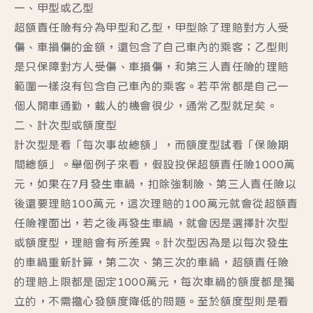
一、甲型或乙型
超額責任險有分為甲型和乙型，甲型除了理賠對方人受
傷、車損傷的金額，還包含了自己車內的乘客；乙型則
是只保障對方人受傷、車損傷，和第三人責任險的理賠
範圍一樣沒有包含自己車內的乘客。若平常都是自己一
個人開車通勤，載人的機會很少，通常乙型就足矣。
二、計次型或額度型
計次型是看「每次事故總額」，而額度型試看「保險期
間總額」。舉個例子來看，假設投保超額責任險1000萬
元，如果在7月發生車禍，扣除強制險、第三人責任險以
後還要理賠100萬元，這次理賠的100萬元就會從超額責
任險裡面出，若之後再發生車禍，就會因是選擇計次型
或額度型，理賠會有所差異。計次型因為是以每次發生
的車禍重新計算，第二次、第三次的車禍，超額責任險
的理賠上限都是固定1000萬元，每次車禍的額度都是獨
立的，不需擔心發額度降低的問題。至於額度型則是看