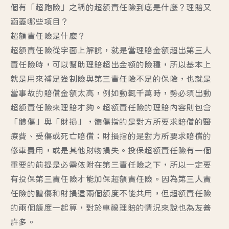
個有「超跑險」之稱的超額責任險到底是什麼？理賠又
涵蓋哪些項目？
超額責任險是什麼？
超額責任險從字面上解說，就是當理賠金額超出第三人
責任險時，可以幫助理賠超出金額的險種，所以基本上
就是用來補足強制險與第三責任險不足的保險，也就是
當事故的賠償金額太高，例如動輒千萬時，勢必須出動
超額責任險來理賠才夠。超額責任險的理賠內容則包含
「體傷」與「財損」，體傷指的是對方所要求賠償的醫
療費、受傷或死亡賠償；財損指的是對方所要求賠償的
修車費用，或是其他財物損失。投保超額責任險有一個
重要的前提是必需依附在第三責任險之下，所以一定要
有投保第三責任險才能加保超額責任險。因為第三人責
任險的體傷和財損這兩個額度不能共用，但超額責任險
的兩個額度一起算，對於車禍理賠的情況來說也為友善
許多。