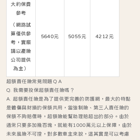
大約保費
參考
（網路試
算僅供參
5640元
5055元
4212元
考，實際
請以產險
公司提供
為主）
超額責任險常見問題ＱＡ
Q. 我需要投保超額責任險嗎？
A. 超額責任險是為了提供更完善的防護網，最大的特點
是體傷與財損的保額共用，當強制險、第三人責任險的
保額不夠賠償時，超額險能幫助理賠超出的部分。由於
通常只要多加幾百塊，就能有1000萬元以上保障，由於
未來風險不可控，對多數車主來說，這其實是可以考慮