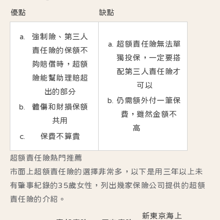
優點
缺點
強制險、第三人
超額責任險無法單
責任險的保額不
獨投保，一定要搭
夠賠償時，超額
配第三人責任險才
險能幫助理賠超
可以
出的部分
仍需額外付一筆保
體傷和財損保額
費，雖然金額不
共用
高
保費不算貴
超額責任險熱門推薦
市面上超額責任險的選擇非常多，以下是用三年以上未
有肇事紀錄的35歲女性，列出幾家保險公司提供的超額
責任險的介紹。
新東京海上