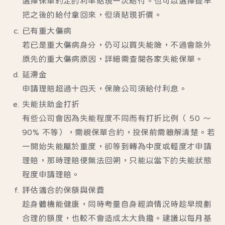
選擇保單約定的利率貼現一次給付。也可以選擇提早
把之後的給付拿回來，但須貼現折價。
已有重大傷病
若已是重大傷病身分，仍可以買失能險，不過會除外
原先的重大傷病原因，詳細需查閱各家失能保單。
延滯金
申請理賠超過十四天，保險公司須給付利息。
失能扶助金打折
有些公司會因為失能程度不同而有打折比例（ 50 ～
90% 不等），需視保單合約，投保前需瞭解清楚。若
一開始失能屬於重度，卻等到轉為中度或輕度才申請
理賠，那時理賠便無法回朔，只能以當下的失能狀態
程度申請理賠。
評估適合的保額與保費
趁身體機能健康，同時考量自身經濟情況時趁早規劃
合理的額度，也較不會造成太大負擔。建議以每月基