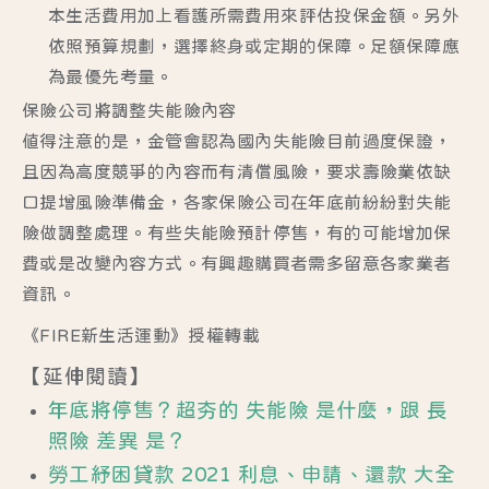
本生活費用加上看護所需費用來評估投保金額。另外
依照預算規劃，選擇終身或定期的保障。足額保障應
為最優先考量。
保險公司將調整失能險內容
值得注意的是，金管會認為國內失能險目前過度保證，
且因為高度競爭的內容而有清償風險，要求壽險業依缺
口提增風險準備金，各家保險公司在年底前紛紛對失能
險做調整處理。有些失能險預計停售，有的可能增加保
費或是改變內容方式。有興趣購買者需多留意各家業者
資訊。
《
FIRE新生活運動
》授權轉載
【延伸閱讀】
年底將停售？超夯的 失能險 是什麼，跟 長
照險 差異 是？
勞工紓困貸款 2021 利息、申請、還款 大全