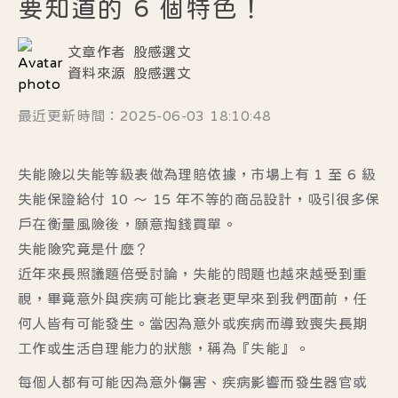
要知道的 6 個特色！
文章作者
股感選文
資料來源
股感選文
最近更新時間：2025-06-03 18:10:48
失能險以失能等級表做為理賠依據，市場上有 1 至 6 級
失能保證給付 10 ～ 15 年不等的商品設計，吸引很多保
戶在衡量風險後，願意掏錢買單。
失能險究竟是什麼？
近年來長照議題倍受討論，失能的問題也越來越受到重
視，畢竟意外與疾病可能比衰老更早來到我們面前，任
何人皆有可能發生。當因為意外或疾病而導致喪失長期
工作或生活自理能力的狀態，稱為『失能』。
每個人都有可能因為意外傷害、疾病影響而發生器官或