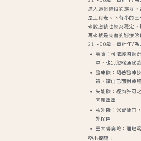
31～50歲－青壯年/
進入這個階段的族群，
是上有老、下有小的三
來說應該也較為穩定，
再來就是完善的醫療險
31～50歲－青壯年/
壽險：可依經濟狀
單，也別忽略通膨
醫療險：隨著醫療
質，讓自己面對療
失能險：經濟許可
困難重重
意外險：保費便宜
外保障
重大傷病險：理賠
💡小提醒：