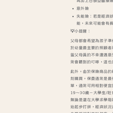
再加上日額型醫療
意外險
失能險：若是經濟
能，未來可能會有
💡小提醒：
父母都會希望為孩子準
於幼童最主要的照顧者
當父母真的不幸遭遇意
常會聽到的叮嚀，這也
此外，由於保險商品的
刻購買，保費通常是最
單，通常可用相對便宜
19～30歲－大學生/
無論是還在大學求學階
始起步打拼，經濟狀況