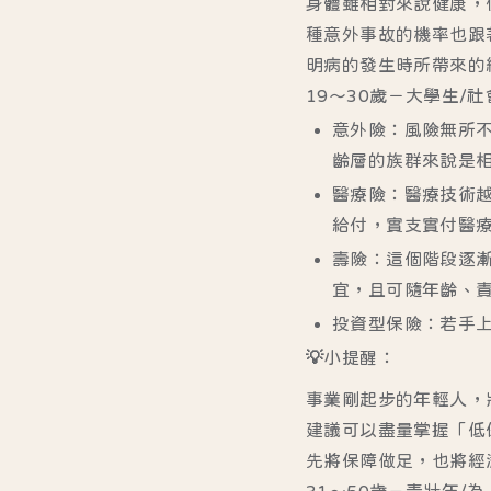
身體雖相對來說健康，
種意外事故的機率也跟
明病的發生時所帶來的
19～30歲－大學生/
意外險：風險無所
齡層的族群來說是
醫療險：醫療技術
給付，實支實付醫
壽險：這個階段逐
宜，且可隨年齡、
投資型保險：若手
💡小提醒：
事業剛起步的年輕人，
建議可以盡量掌握「低
先將保障做足，也將經