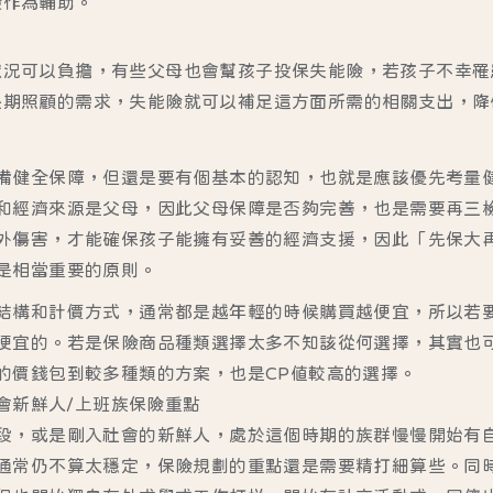
險作為輔助。
狀況可以負擔，有些父母也會幫孩子投保失能險，若孩子不幸罹
長期照顧的需求，失能險就可以補足這方面所需的相關支出，降
備健全保障，但還是要有個基本的認知，也就是應該優先考量
和經濟來源是父母，因此父母保障是否夠完善，也是需要再三
外傷害，才能確保孩子能擁有妥善的經濟支援，因此「先保大
是相當重要的原則。
結構和計價方式，通常都是越年輕的時候購買越便宜，所以若
便宜的。若是保險商品種類選擇太多不知該從何選擇，其實也
的價錢包到較多種類的方案，也是CP值較高的選擇。
社會新鮮人/上班族保險重點
段，或是剛入社會的新鮮人，處於這個時期的族群慢慢開始有
通常仍不算太穩定，保險規劃的重點還是需要精打細算些。同